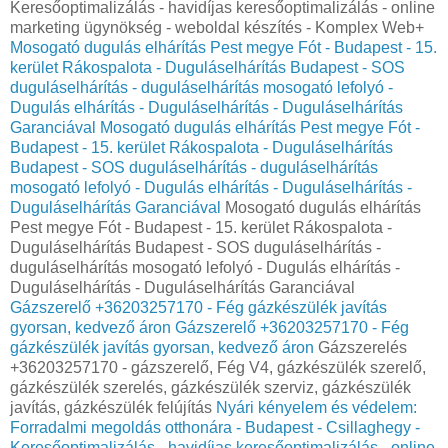
Keresőoptimalizálás - havidíjas keresőoptimalizálás - online
marketing ügynökség - weboldal készítés - Komplex Web+
Mosogató dugulás elhárítás Pest megye Fót - Budapest - 15.
kerület Rákospalota - Duguláselhárítás Budapest - SOS
duguláselhárítás - duguláselhárítás mosogató lefolyó -
Dugulás elhárítás - Duguláselhárítás - Duguláselhárítás
Garanciával
Mosogató dugulás elhárítás Pest megye Fót -
Budapest - 15. kerület Rákospalota - Duguláselhárítás
Budapest - SOS duguláselhárítás - duguláselhárítás
mosogató lefolyó - Dugulás elhárítás - Duguláselhárítás -
Duguláselhárítás Garanciával
Mosogató dugulás elhárítás
Pest megye Fót - Budapest - 15. kerület Rákospalota -
Duguláselhárítás Budapest - SOS duguláselhárítás -
duguláselhárítás mosogató lefolyó - Dugulás elhárítás -
Duguláselhárítás - Duguláselhárítás Garanciával
Gázszerelő +36203257170 - Fég gázkészülék javítás
gyorsan, kedvező áron
Gázszerelő +36203257170 - Fég
gázkészülék javítás gyorsan, kedvező áron
Gázszerelés
+36203257170 - gázszerelő, Fég V4, gázkészülék szerelő,
gázkészülék szerelés, gázkészülék szerviz, gázkészülék
javítás, gázkészülék felújítás
Nyári kényelem és védelem:
Forradalmi megoldás otthonára - Budapest - Csillaghegy -
Keresőoptimalizálás - havidíjas keresőoptimalizálás - online