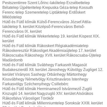
Pestszentimre Szent Lőrinc-lakótelep Erzsébettelep
Bélatelep Újpéteritelep Krepuska Géza-telep Kossuth
Ferenc-telep Szemeretelep Liptáktelep Erdőskert
Miklóstelep
Hütő és Fütő klímák Külső-Ferencváros József Attila-
lakótelep 9. kerület Középső-Ferencváros Belső-
Ferencváros IX. kerület
Hütő és Fütő klímák Wekerletelep 19. kerület Kispest XIX.
kerület
Hütő és Fütő klímák Rákoskert Régiakadémiatelep
Rákoskeresztúr Rákosliget Akadémiaújtelep 17. kerület
Rákoscsaba Rákoshegy XVII. kerület Rákoscsaba-Újtelep
Madárdomb
Hütő és Fütő klímák Svábhegy Farkasrét Magasút
Budakeszierdő XII. kerület Jánoshegy Kútvölgy Zugliget 12.
kerület Virányos Sashegy Orbánhegy Mártonhegy
Kissvábhegy Németvölgy Krisztinaváros Istenhegy
Farkasvölgy Széchenyihegy Csillebérc
Hütő és Fütő klímák Herminamező Istvánmező Zugló
Kiszugló 14. kerület Nagyzugló XIV. kerület Alsórákos
Rákosfalva Városliget Törökőr
Hütő és Fütő klímák Millenniumtelep Soroksár XXIII. kerület