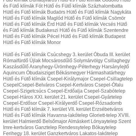
és Fütő klímák Fót Hütő és Fütő klímák Százhalombatta
Hütő és Fütő klímák Budaörs Hütő és Fütő klímák Nagykáta
Hütő és Fütő klímák Maglód Hütő és Fütő klímák Csömör
Hütő és Fütő klímák Érd Hütő és Fütő klímák Vecsés Hütő
és Fütő klímák Budakeszi Hütő és Fütő klímák Szentendre
Hütő és Fütő klímák Pécel Hütő és Fütő klímák Budapest
Hütő és Fütő klímák Monor
Hütő és Fütő klímák Csúcshegy 3. kerület Óbuda III. kerület
Rómaifürdő Újlak Mocsárosdűlő Solymárvölgy Csillaghegy
Kaszásdűlő Aranyhegy-Ürömhegy-Péterhegy Harsánylejtő
Aquincum Óbudaisziget Békásmegyer Hármashatárhegy
Hütő és Fütő klímák Csepel-Királymajor Csepel-Csillagtelep
CsepelCsepel-Belváros Csepel-Kertváros Csepel-Ófalu
Csepel-Szigetcsúcs Csepel-Erdőalja Csepel-Szabótelep
Csepel-Háros XXI. kerület 21. kerület Csepel-Gyártelep
Csepel-Erdősor Csepel-Királyerdő Csepel-Rózsadomb
Hütő és Fütő klímák 7. kerület VII. kerület Erzsébetváros
Hütő és Fütő klímák Havanna-lakótelep Gloriett-telep XVIII.
kerület Halmierdő Belsőmajor Almáskert Lónyaytelep Szent
Imre-kertváros Ganztelep Rendessytelep Bókaytelep
Ferihegy 18. kerület Ganzkertváros Lakatos-lakótelep