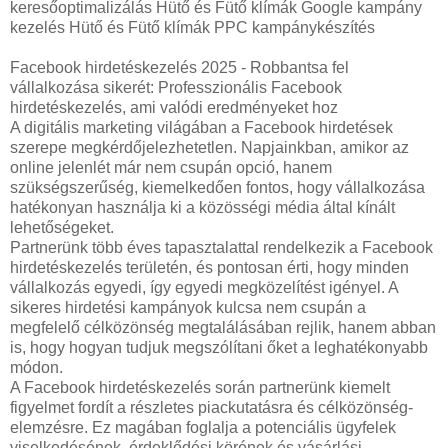
keresőoptimalizálás Hütő és Fütő klímák Google kampány
kezelés Hütő és Fütő klímák PPC kampánykészítés
Facebook hirdetéskezelés 2025 - Robbantsa fel
vállalkozása sikerét: Professzionális Facebook
hirdetéskezelés, ami valódi eredményeket hoz
A digitális marketing világában a Facebook hirdetések
szerepe megkérdőjelezhetetlen. Napjainkban, amikor az
online jelenlét már nem csupán opció, hanem
szükségszerűség, kiemelkedően fontos, hogy vállalkozása
hatékonyan használja ki a közösségi média által kínált
lehetőségeket.
Partnerünk több éves tapasztalattal rendelkezik a Facebook
hirdetéskezelés területén, és pontosan érti, hogy minden
vállalkozás egyedi, így egyedi megközelítést igényel. A
sikeres hirdetési kampányok kulcsa nem csupán a
megfelelő célközönség megtalálásában rejlik, hanem abban
is, hogy hogyan tudjuk megszólítani őket a leghatékonyabb
módon.
A Facebook hirdetéskezelés során partnerünk kiemelt
figyelmet fordít a részletes piackutatásra és célközönség-
elemzésre. Ez magában foglalja a potenciális ügyfelek
viselkedésének, érdeklődési körének és vásárlási