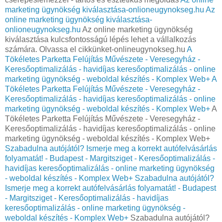
marketing ügynökség kiválasztása-onlioneugynokseg.hu
Az
online marketing ügynökség kiválasztása-
onlioneugynokseg.hu
Az online marketing ügynökség
kiválasztása kulcsfontosságú lépés lehet a vállalkozás
számára. Olvassa el cikkünket-onlineugynokseg.hu
A
Tökéletes Parketta Felújítás Művészete - Veresegyház -
Keresőoptimalizálás - havidíjas keresőoptimalizálás - online
marketing ügynökség - weboldal készítés - Komplex Web+
A
Tökéletes Parketta Felújítás Művészete - Veresegyház -
Keresőoptimalizálás - havidíjas keresőoptimalizálás - online
marketing ügynökség - weboldal készítés - Komplex Web+
A
Tökéletes Parketta Felújítás Művészete - Veresegyház -
Keresőoptimalizálás - havidíjas keresőoptimalizálás - online
marketing ügynökség - weboldal készítés - Komplex Web+
Szabadulna autójától? Ismerje meg a korrekt autófelvásárlás
folyamatát! - Budapest - Margitsziget - Keresőoptimalizálás -
havidíjas keresőoptimalizálás - online marketing ügynökség
- weboldal készítés - Komplex Web+
Szabadulna autójától?
Ismerje meg a korrekt autófelvásárlás folyamatát! - Budapest
- Margitsziget - Keresőoptimalizálás - havidíjas
keresőoptimalizálás - online marketing ügynökség -
weboldal készítés - Komplex Web+
Szabadulna autójától?