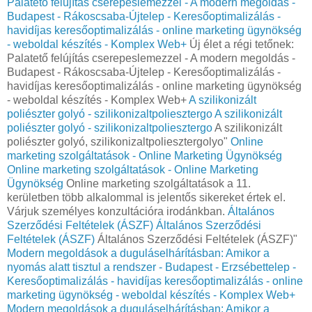
Palatető felújítás cserepeslemezzel - A modern megoldás -
Budapest - Rákoscsaba-Újtelep - Keresőoptimalizálás -
havidíjas keresőoptimalizálás - online marketing ügynökség
- weboldal készítés - Komplex Web+
Új élet a régi tetőnek:
Palatető felújítás cserepeslemezzel - A modern megoldás -
Budapest - Rákoscsaba-Újtelep - Keresőoptimalizálás -
havidíjas keresőoptimalizálás - online marketing ügynökség
- weboldal készítés - Komplex Web+
A szilikonizált
poliészter golyó - szilikonizaltpoliesztergo
A szilikonizált
poliészter golyó - szilikonizaltpoliesztergo
A szilikonizált
poliészter golyó, szilikonizaltpoliesztergolyo"
Online
marketing szolgáltatások - Online Marketing Ügynökség
Online marketing szolgáltatások - Online Marketing
Ügynökség
Online marketing szolgáltatások a 11.
kerületben több alkalommal is jelentős sikereket értek el.
Várjuk személyes konzultációra irodánkban.
Általános
Szerződési Feltételek (ÁSZF)
Általános Szerződési
Feltételek (ÁSZF)
Általános Szerződési Feltételek (ÁSZF)"
Modern megoldások a duguláselhárításban: Amikor a
nyomás alatt tisztul a rendszer - Budapest - Erzsébettelep -
Keresőoptimalizálás - havidíjas keresőoptimalizálás - online
marketing ügynökség - weboldal készítés - Komplex Web+
Modern megoldások a duguláselhárításban: Amikor a