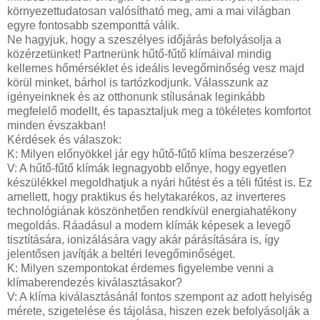
környezettudatosan valósítható meg, ami a mai világban
egyre fontosabb szemponttá válik.
Ne hagyjuk, hogy a szeszélyes időjárás befolyásolja a
közérzetünket! Partnerünk hűtő-fűtő klímáival mindig
kellemes hőmérséklet és ideális levegőminőség vesz majd
körül minket, bárhol is tartózkodjunk. Válasszunk az
igényeinknek és az otthonunk stílusának leginkább
megfelelő modellt, és tapasztaljuk meg a tökéletes komfortot
minden évszakban!
Kérdések és válaszok:
K: Milyen előnyökkel jár egy hűtő-fűtő klíma beszerzése?
V: A hűtő-fűtő klímák legnagyobb előnye, hogy egyetlen
készülékkel megoldhatjuk a nyári hűtést és a téli fűtést is. Ez
amellett, hogy praktikus és helytakarékos, az inverteres
technológiának köszönhetően rendkívül energiahatékony
megoldás. Ráadásul a modern klímák képesek a levegő
tisztítására, ionizálására vagy akár párásítására is, így
jelentősen javítják a beltéri levegőminőséget.
K: Milyen szempontokat érdemes figyelembe venni a
klímaberendezés kiválasztásakor?
V: A klíma kiválasztásánál fontos szempont az adott helyiség
mérete, szigetelése és tájolása, hiszen ezek befolyásolják a