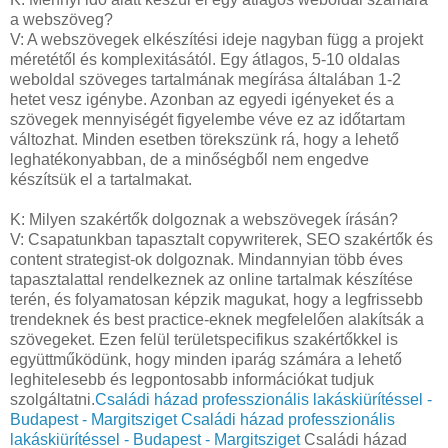
a webszöveg?
V: A webszövegek elkészítési ideje nagyban függ a projekt
méretétől és komplexitásától. Egy átlagos, 5-10 oldalas
weboldal szöveges tartalmának megírása általában 1-2
hetet vesz igénybe. Azonban az egyedi igényeket és a
szövegek mennyiségét figyelembe véve ez az időtartam
változhat. Minden esetben törekszünk rá, hogy a lehető
leghatékonyabban, de a minőségből nem engedve
készítsük el a tartalmakat.
K: Milyen szakértők dolgoznak a webszövegek írásán?
V: Csapatunkban tapasztalt copywriterek, SEO szakértők és
content strategist-ok dolgoznak. Mindannyian több éves
tapasztalattal rendelkeznek az online tartalmak készítése
terén, és folyamatosan képzik magukat, hogy a legfrissebb
trendeknek és best practice-eknek megfelelően alakítsák a
szövegeket. Ezen felül területspecifikus szakértőkkel is
együttműködünk, hogy minden iparág számára a lehető
leghitelesebb és legpontosabb információkat tudjuk
szolgáltatni.
Családi házad professzionális lakáskiürítéssel -
Budapest - Margitsziget
Családi házad professzionális
lakáskiürítéssel - Budapest - Margitsziget
Családi házad