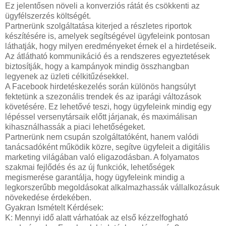
Ez jelentősen növeli a konverziós rátát és csökkenti az
ügyfélszerzés költségét.
Partnerünk szolgáltatása kiterjed a részletes riportok
készítésére is, amelyek segítségével ügyfeleink pontosan
láthatják, hogy milyen eredményeket érnek el a hirdetéseik.
Az átlátható kommunikáció és a rendszeres egyeztetések
biztosítják, hogy a kampányok mindig összhangban
legyenek az üzleti célkitűzésekkel.
A Facebook hirdetéskezelés során különös hangsúlyt
fektetünk a szezonális trendek és az iparági változások
követésére. Ez lehetővé teszi, hogy ügyfeleink mindig egy
lépéssel versenytársaik előtt járjanak, és maximálisan
kihasználhassák a piaci lehetőségeket.
Partnerünk nem csupán szolgáltatóként, hanem valódi
tanácsadóként működik közre, segítve ügyfeleit a digitális
marketing világában való eligazodásban. A folyamatos
szakmai fejlődés és az új funkciók, lehetőségek
megismerése garantálja, hogy ügyfeleink mindig a
legkorszerűbb megoldásokat alkalmazhassák vállalkozásuk
növekedése érdekében.
Gyakran Ismételt Kérdések:
K: Mennyi idő alatt várhatóak az első kézzelfogható