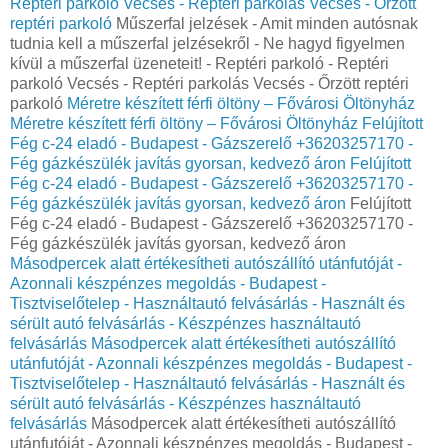
Reptéri parkoló Vecsés - Reptéri parkolás Vecsés - Őrzött
reptéri parkoló
Műszerfal jelzések - Amit minden autósnak
tudnia kell a műszerfal jelzésekről - Ne hagyd figyelmen
kívül a műszerfal üzeneteit! - Reptéri parkoló - Reptéri
parkoló Vecsés - Reptéri parkolás Vecsés - Őrzött reptéri
parkoló
Méretre készített férfi öltöny – Fővárosi Öltönyház
Méretre készített férfi öltöny – Fővárosi Öltönyház
Felújított
Fég c-24 eladó - Budapest - Gázszerelő +36203257170 -
Fég gázkészülék javítás gyorsan, kedvező áron
Felújított
Fég c-24 eladó - Budapest - Gázszerelő +36203257170 -
Fég gázkészülék javítás gyorsan, kedvező áron
Felújított
Fég c-24 eladó - Budapest - Gázszerelő +36203257170 -
Fég gázkészülék javítás gyorsan, kedvező áron
Másodpercek alatt értékesítheti autószállító utánfutóját -
Azonnali készpénzes megoldás - Budapest -
Tisztviselőtelep - Használtautó felvásárlás - Használt és
sérült autó felvásárlás - Készpénzes használtautó
felvásárlás
Másodpercek alatt értékesítheti autószállító
utánfutóját - Azonnali készpénzes megoldás - Budapest -
Tisztviselőtelep - Használtautó felvásárlás - Használt és
sérült autó felvásárlás - Készpénzes használtautó
felvásárlás
Másodpercek alatt értékesítheti autószállító
utánfutóját - Azonnali készpénzes megoldás - Budapest -