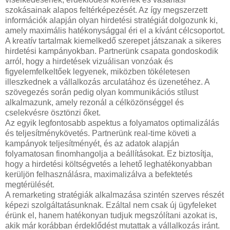
szokásainak alapos feltérképezését. Az így megszerzett
információk alapján olyan hirdetési stratégiát dolgozunk ki,
amely maximális hatékonysággal éri el a kívánt célcsoportot.
A kreatív tartalmak kiemelkedő szerepet játszanak a sikeres
hirdetési kampányokban. Partnerünk csapata gondoskodik
arról, hogy a hirdetések vizuálisan vonzóak és
figyelemfelkeltőek legyenek, miközben tökéletesen
illeszkednek a vállalkozás arculatához és üzenetéhez. A
szövegezés során pedig olyan kommunikációs stílust
alkalmazunk, amely rezonál a célközönséggel és
cselekvésre ösztönzi őket.
Az egyik legfontosabb aspektus a folyamatos optimalizálás
és teljesítménykövetés. Partnerünk real-time követi a
kampányok teljesítményét, és az adatok alapján
folyamatosan finomhangolja a beállításokat. Ez biztosítja,
hogy a hirdetési költségvetés a lehető leghatékonyabban
kerüljön felhasználásra, maximalizálva a befektetés
megtérülését.
A remarketing stratégiák alkalmazása szintén szerves részét
képezi szolgáltatásunknak. Ezáltal nem csak új ügyfeleket
érünk el, hanem hatékonyan tudjuk megszólítani azokat is,
akik már korábban érdeklődést mutattak a vállalkozás iránt.