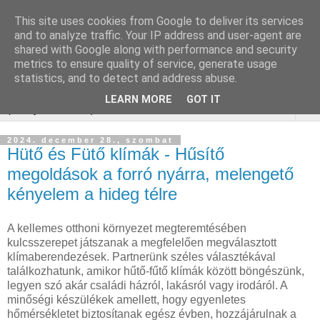
This site uses cookies from Google to deliver its services
Online Marketing Komplex
and to analyze traffic. Your IP address and user-agent are
shared with Google along with performance and security
Web+
metrics to ensure quality of service, generate usage
statistics, and to detect and address abuse.
LEARN MORE
GOT IT
▼
2024. december 28., szombat
Hütő és Fütő klímák - Hűsítő
megoldások a forró nyárra, melengető
kényelem a hideg télre
A kellemes otthoni környezet megteremtésében
kulcsszerepet játszanak a megfelelően megválasztott
klímaberendezések. Partnerünk széles választékával
találkozhatunk, amikor hűtő-fűtő klímák között böngészünk,
legyen szó akár családi házról, lakásról vagy irodáról. A
minőségi készülékek amellett, hogy egyenletes
hőmérsékletet biztosítanak egész évben, hozzájárulnak a