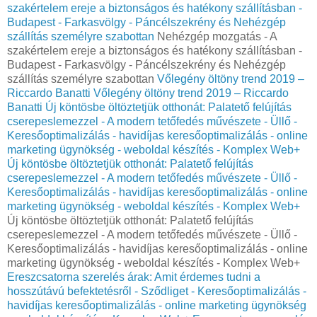
szakértelem ereje a biztonságos és hatékony szállításban -
Budapest - Farkasvölgy - Páncélszekrény és Nehézgép
szállítás személyre szabottan
Nehézgép mozgatás - A
szakértelem ereje a biztonságos és hatékony szállításban -
Budapest - Farkasvölgy - Páncélszekrény és Nehézgép
szállítás személyre szabottan
Vőlegény öltöny trend 2019 –
Riccardo Banatti
Vőlegény öltöny trend 2019 – Riccardo
Banatti
Új köntösbe öltöztetjük otthonát: Palatető felújítás
cserepeslemezzel - A modern tetőfedés művészete - Üllő -
Keresőoptimalizálás - havidíjas keresőoptimalizálás - online
marketing ügynökség - weboldal készítés - Komplex Web+
Új köntösbe öltöztetjük otthonát: Palatető felújítás
cserepeslemezzel - A modern tetőfedés művészete - Üllő -
Keresőoptimalizálás - havidíjas keresőoptimalizálás - online
marketing ügynökség - weboldal készítés - Komplex Web+
Új köntösbe öltöztetjük otthonát: Palatető felújítás
cserepeslemezzel - A modern tetőfedés művészete - Üllő -
Keresőoptimalizálás - havidíjas keresőoptimalizálás - online
marketing ügynökség - weboldal készítés - Komplex Web+
Ereszcsatorna szerelés árak: Amit érdemes tudni a
hosszútávú befektetésről - Sződliget - Keresőoptimalizálás -
havidíjas keresőoptimalizálás - online marketing ügynökség