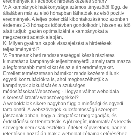
eredmények a Facebook hirdetéskezelés során?
V: A kampányok hatékonysága számos tényezőtől függ, de
általában már az első hónapban láthatóak az első pozitív
eredmények. A teljes potenciál kibontakozásához azonban
érdemes 2-3 hónapos időtávban gondolkodni, hiszen ez idő
alatt tudjuk igazán optimalizálni a kampányokat a
megszerzett adatok alapján.
K: Milyen gyakran kapok visszajelzést a hirdetések
teljesítményéről?
V: Partnerünk heti rendszerességgel készít részletes
kimutatást a kampányok teljesítményéről, amely tartalmazza
a legfontosabb metrikákat és az elért eredményeket.
Emellett természetesen bármikor rendelkezésre állunk
egyedi konzultációkra is, ahol megbeszélhetjük a
kampányok alakulását és a szükséges
módosításokat.Webszöveg - Hogyan válhat weboldala
sikeressé kreatív webszövegekkel?
A weboldalak sikere nagyban függ a minőségi és egyedi
tartalomtól. A webszövegek kulcsfontosságú szerepet
játszanak abban, hogy a látogatókat megragadják, és
érdeklődésüket fenntartsák. A jól megírt, informatív és kreatív
szövegek nem csak esztétikai értéket képviselnek, hanem
jelentősen hozzájárulnak a weboldal céljainak eléréséhez