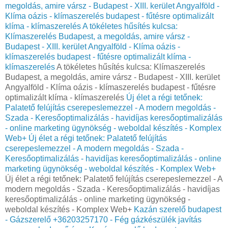
megoldás, amire vársz - Budapest - XIII. kerület Angyalföld -
Klíma oázis - klímaszerelés budapest - fűtésre optimalizált
klíma - klímaszerelés
A tökéletes hűsítés kulcsa:
Klímaszerelés Budapest, a megoldás, amire vársz -
Budapest - XIII. kerület Angyalföld - Klíma oázis -
klímaszerelés budapest - fűtésre optimalizált klíma -
klímaszerelés
A tökéletes hűsítés kulcsa: Klímaszerelés
Budapest, a megoldás, amire vársz - Budapest - XIII. kerület
Angyalföld - Klíma oázis - klímaszerelés budapest - fűtésre
optimalizált klíma - klímaszerelés
Új élet a régi tetőnek:
Palatető felújítás cserepeslemezzel - A modern megoldás -
Szada - Keresőoptimalizálás - havidíjas keresőoptimalizálás
- online marketing ügynökség - weboldal készítés - Komplex
Web+
Új élet a régi tetőnek: Palatető felújítás
cserepeslemezzel - A modern megoldás - Szada -
Keresőoptimalizálás - havidíjas keresőoptimalizálás - online
marketing ügynökség - weboldal készítés - Komplex Web+
Új élet a régi tetőnek: Palatető felújítás cserepeslemezzel - A
modern megoldás - Szada - Keresőoptimalizálás - havidíjas
keresőoptimalizálás - online marketing ügynökség -
weboldal készítés - Komplex Web+
Kazán szerelő budapest
- Gázszerelő +36203257170 - Fég gázkészülék javítás