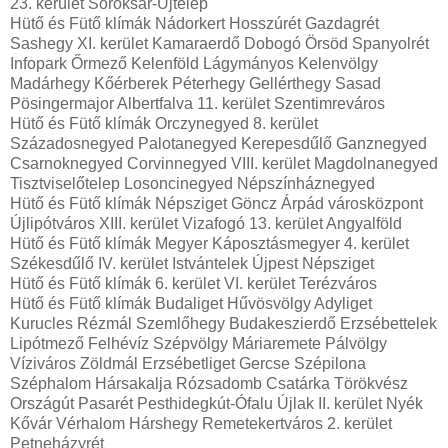
23. kerület Soroksár-Újtelep
Hütő és Fütő klímák Nádorkert Hosszúrét Gazdagrét
Sashegy XI. kerület Kamaraerdő Dobogó Örsöd Spanyolrét
Infopark Őrmező Kelenföld Lágymányos Kelenvölgy
Madárhegy Kőérberek Péterhegy Gellérthegy Sasad
Pösingermajor Albertfalva 11. kerület Szentimreváros
Hütő és Fütő klímák Orczynegyed 8. kerület
Századosnegyed Palotanegyed Kerepesdűlő Ganznegyed
Csarnoknegyed Corvinnegyed VIII. kerület Magdolnanegyed
Tisztviselőtelep Losoncinegyed Népszínháznegyed
Hütő és Fütő klímák Népsziget Göncz Árpád városközpont
Újlipótváros XIII. kerület Vizafogó 13. kerület Angyalföld
Hütő és Fütő klímák Megyer Káposztásmegyer 4. kerület
Székesdűlő IV. kerület Istvántelek Újpest Népsziget
Hütő és Fütő klímák 6. kerület VI. kerület Terézváros
Hütő és Fütő klímák Budaliget Hűvösvölgy Adyliget
Kurucles Rézmál Szemlőhegy Budakeszierdő Erzsébettelek
Lipótmező Felhévíz Szépvölgy Máriaremete Pálvölgy
Víziváros Zöldmál Erzsébetliget Gercse Szépilona
Széphalom Hársakalja Rózsadomb Csatárka Törökvész
Országút Pasarét Pesthidegkút-Ófalu Újlak II. kerület Nyék
Kővár Vérhalom Hárshegy Remetekertváros 2. kerület
Petneházyrét