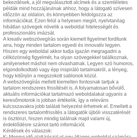
bekezdések, a jól megválasztott alcímek és a szemléletes
példák mind hozzájárulnak ahhoz, hogy a látogató szívesen
időzzön az oldalon, és könnyebben feldolgozza az
információkat. Ezen felül a helyesen megírt, nyelvtanilag
hibátlan szövegek növelik a weboldal hitelességét és
professzionális imázsát.
A kreatív webszövegírás során kiemelt figyelmet fordítunk
arra, hogy minden tartalom egyedi és innovatív legyen.
Hiszen egy weboldal akkor tudja igazán megragadni a
célközönség figyelmét, ha olyan szövegekkel találkoznak,
amilyeneket máshol nem olvashatnak. Legyen szó humoros,
elgondolkodtató vagy épp inspiráló tartalmakról, a lényeg,
hogy kitűnjön a megszokott sablonok közül.
A webszövegírás mellett kiemelten fontosnak tartjuk a
tartalom rendszeres frissítését is. A folyamatosan bővülő,
aktuális információkat tartalmazó weboldalakat ugyanis a
keresőmotorok is jobban értékelik, így a releváns
kulcsszavakra jobb találati helyezést érhetnek el. Emellett a
rendszeres tartalomfrissítés a látogatók újbóli visszatérését
is ösztönzi, hiszen mindig találnak majd valami új,
érdeklődésre számot tartó információt.
Kérdések és válaszok:
K: Mennyi idő alatt készül el egy átlagos weboldal számára