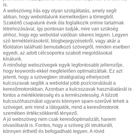
is.
A webszöveg írás egy olyan szolgáltatás, amely segít
abban, hogy weboldalunk kiemelkedjen a tömegből.
Szakértő csapatunk évek óta foglalkozik online tartalmak
létrehozásával, így pontosan tudják, mire van szükség
ahhoz, hogy egy weboldal valóban sikeres legyen. Legyen
szó termékleírásokról, blogbejegyzésekről, vagy akár a
főoldalon található bemutatkozó szövegről, minden esetben
egyedi, az adott célcsoportra szabott megoldásokat
kínálunk.
A minőségi webszövegek egyik legfontosabb jellemzője,
hogy keywords-ekkel megfelelően optimalizáltak. Ez azt
jelenti, hogy a szövegben stratégiailag elhelyezett
kulcsszavak segítik a weboldal jobb pozícionálását a
keresőmotorokban. Azonban a kulcsszavak használatánál is
fontos a mértékletesség és a természetesség. A túlzott
kulcsszóhasználat ugyanis könnyen spam-szerűvé teheti a
szöveget, ami mind a látogatók, mind a keresőmotorok
szemében értékcsökkentő tényező.
A jó webszöveg nem csak keresőoptimalizált, hanem
olvasóbarát is. Fontos, hogy a szöveg jól strukturált,
könnyen érthető és befogadható legyen. A rövid