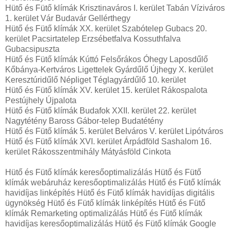
Hütő és Fütő klímák Krisztinaváros I. kerület Tabán Víziváros
1. kerület Vár Budavár Gellérthegy
Hütő és Fütő klímák XX. kerület Szabótelep Gubacs 20.
kerület Pacsirtatelep Erzsébetfalva Kossuthfalva
Gubacsipuszta
Hütő és Fütő klímák Kúttó Felsőrákos Óhegy Laposdűlő
Kőbánya-Kertváros Ligettelek Gyárdűlő Újhegy X. kerület
Keresztúridűlő Népliget Téglagyárdűlő 10. kerület
Hütő és Fütő klímák XV. kerület 15. kerület Rákospalota
Pestújhely Újpalota
Hütő és Fütő klímák Budafok XXII. kerület 22. kerület
Nagytétény Baross Gábor-telep Budatétény
Hütő és Fütő klímák 5. kerület Belváros V. kerület Lipótváros
Hütő és Fütő klímák XVI. kerület Árpádföld Sashalom 16.
kerület Rákosszentmihály Mátyásföld Cinkota
Hütő és Fütő klímák keresőoptimalizálás Hütő és Fütő
klímák webáruház keresőoptimalizálás Hütő és Fütő klímák
havidíjas linképítés Hütő és Fütő klímák havidíjas digitális
ügynökség Hütő és Fütő klímák linképítés Hütő és Fütő
klímák Remarketing optimalizálás Hütő és Fütő klímák
havidíjas keresőoptimalizálás Hütő és Fütő klímák Google