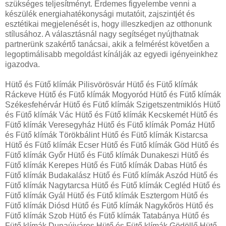
szükséges teljesítményt. Érdemes figyelembe venni a
készülék energiahatékonysági mutatóit, zajszintjét és
esztétikai megjelenését is, hogy illeszkedjen az otthonunk
stílusához. A választásnál nagy segítséget nyújthatnak
partnerünk szakértő tanácsai, akik a felmérést követően a
legoptimálisabb megoldást kínálják az egyedi igényeinkhez
igazodva.
Hütő és Fütő klímák Pilisvörösvár Hütő és Fütő klímák
Ráckeve Hütő és Fütő klímák Mogyoród Hütő és Fütő klímák
Székesfehérvár Hütő és Fütő klímák Szigetszentmiklós Hütő
és Fütő klímák Vác Hütő és Fütő klímák Kecskemét Hütő és
Fütő klímák Veresegyház Hütő és Fütő klímák Pomáz Hütő
és Fütő klímák Törökbálint Hütő és Fütő klímák Kistarcsa
Hütő és Fütő klímák Ecser Hütő és Fütő klímák Göd Hütő és
Fütő klímák Győr Hütő és Fütő klímák Dunakeszi Hütő és
Fütő klímák Kerepes Hütő és Fütő klímák Dabas Hütő és
Fütő klímák Budakalász Hütő és Fütő klímák Aszód Hütő és
Fütő klímák Nagytarcsa Hütő és Fütő klímák Cegléd Hütő és
Fütő klímák Gyál Hütő és Fütő klímák Esztergom Hütő és
Fütő klímák Diósd Hütő és Fütő klímák Nagykőrös Hütő és
Fütő klímák Szob Hütő és Fütő klímák Tatabánya Hütő és
Fütő klímák Dunaújváros Hütő és Fütő klímák Gödöllő Hütő