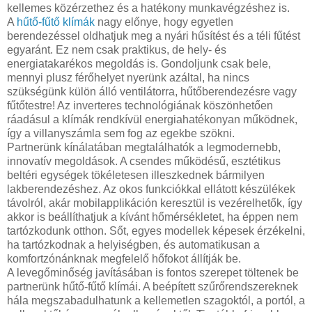
kellemes közérzethez és a hatékony munkavégzéshez is.
A
hűtő-fűtő klímák
nagy előnye, hogy egyetlen
berendezéssel oldhatjuk meg a nyári hűsítést és a téli fűtést
egyaránt. Ez nem csak praktikus, de hely- és
energiatakarékos megoldás is. Gondoljunk csak bele,
mennyi plusz férőhelyet nyerünk azáltal, ha nincs
szükségünk külön álló ventilátorra, hűtőberendezésre vagy
fűtőtestre! Az inverteres technológiának köszönhetően
ráadásul a klímák rendkívül energiahatékonyan működnek,
így a villanyszámla sem fog az egekbe szökni.
Partnerünk kínálatában megtalálhatók a legmodernebb,
innovatív megoldások. A csendes működésű, esztétikus
beltéri egységek tökéletesen illeszkednek bármilyen
lakberendezéshez. Az okos funkciókkal ellátott készülékek
távolról, akár mobilapplikáción keresztül is vezérelhetők, így
akkor is beállíthatjuk a kívánt hőmérsékletet, ha éppen nem
tartózkodunk otthon. Sőt, egyes modellek képesek érzékelni,
ha tartózkodnak a helyiségben, és automatikusan a
komfortzónánknak megfelelő hőfokot állítják be.
A levegőminőség javításában is fontos szerepet töltenek be
partnerünk hűtő-fűtő klímái. A beépített szűrőrendszereknek
hála megszabadulhatunk a kellemetlen szagoktól, a portól, a