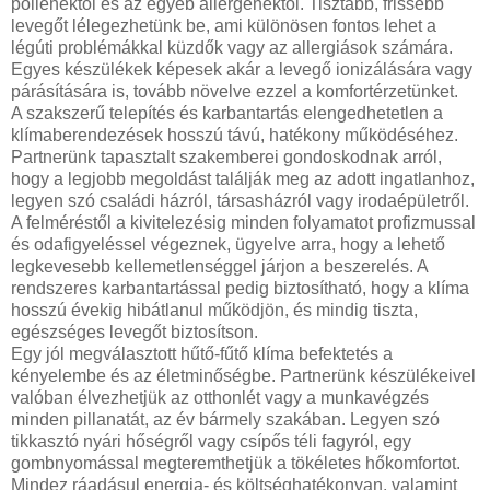
pollenektől és az egyéb allergénektől. Tisztább, frissebb
levegőt lélegezhetünk be, ami különösen fontos lehet a
légúti problémákkal küzdők vagy az allergiások számára.
Egyes készülékek képesek akár a levegő ionizálására vagy
párásítására is, tovább növelve ezzel a komfortérzetünket.
A szakszerű telepítés és karbantartás elengedhetetlen a
klímaberendezések hosszú távú, hatékony működéséhez.
Partnerünk tapasztalt szakemberei gondoskodnak arról,
hogy a legjobb megoldást találják meg az adott ingatlanhoz,
legyen szó családi házról, társasházról vagy irodaépületről.
A felméréstől a kivitelezésig minden folyamatot profizmussal
és odafigyeléssel végeznek, ügyelve arra, hogy a lehető
legkevesebb kellemetlenséggel járjon a beszerelés. A
rendszeres karbantartással pedig biztosítható, hogy a klíma
hosszú évekig hibátlanul működjön, és mindig tiszta,
egészséges levegőt biztosítson.
Egy jól megválasztott hűtő-fűtő klíma befektetés a
kényelembe és az életminőségbe. Partnerünk készülékeivel
valóban élvezhetjük az otthonlét vagy a munkavégzés
minden pillanatát, az év bármely szakában. Legyen szó
tikkasztó nyári hőségről vagy csípős téli fagyról, egy
gombnyomással megteremthetjük a tökéletes hőkomfortot.
Mindez ráadásul energia- és költséghatékonyan, valamint