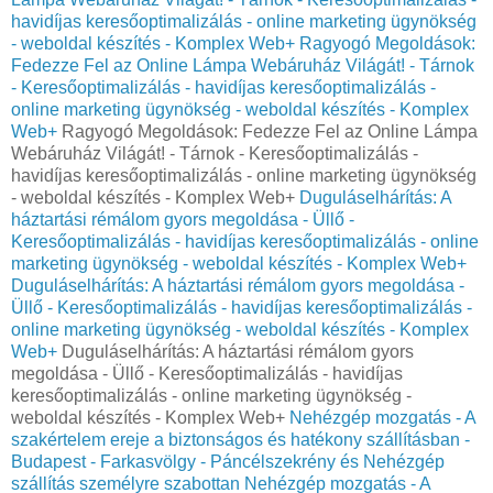
havidíjas keresőoptimalizálás - online marketing ügynökség
- weboldal készítés - Komplex Web+
Ragyogó Megoldások:
Fedezze Fel az Online Lámpa Webáruház Világát! - Tárnok
- Keresőoptimalizálás - havidíjas keresőoptimalizálás -
online marketing ügynökség - weboldal készítés - Komplex
Web+
Ragyogó Megoldások: Fedezze Fel az Online Lámpa
Webáruház Világát! - Tárnok - Keresőoptimalizálás -
havidíjas keresőoptimalizálás - online marketing ügynökség
- weboldal készítés - Komplex Web+
Duguláselhárítás: A
háztartási rémálom gyors megoldása - Üllő -
Keresőoptimalizálás - havidíjas keresőoptimalizálás - online
marketing ügynökség - weboldal készítés - Komplex Web+
Duguláselhárítás: A háztartási rémálom gyors megoldása -
Üllő - Keresőoptimalizálás - havidíjas keresőoptimalizálás -
online marketing ügynökség - weboldal készítés - Komplex
Web+
Duguláselhárítás: A háztartási rémálom gyors
megoldása - Üllő - Keresőoptimalizálás - havidíjas
keresőoptimalizálás - online marketing ügynökség -
weboldal készítés - Komplex Web+
Nehézgép mozgatás - A
szakértelem ereje a biztonságos és hatékony szállításban -
Budapest - Farkasvölgy - Páncélszekrény és Nehézgép
szállítás személyre szabottan
Nehézgép mozgatás - A