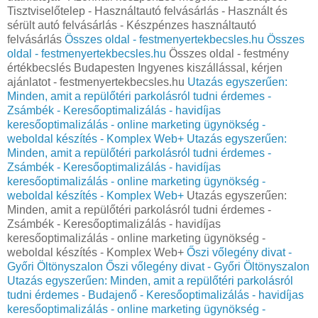
Tisztviselőtelep - Használtautó felvásárlás - Használt és
sérült autó felvásárlás - Készpénzes használtautó
felvásárlás
Összes oldal - festmenyertekbecsles.hu
Összes
oldal - festmenyertekbecsles.hu
Összes oldal - festmény
értékbecslés Budapesten Ingyenes kiszállással, kérjen
ajánlatot - festmenyertekbecsles.hu
Utazás egyszerűen:
Minden, amit a repülőtéri parkolásról tudni érdemes -
Zsámbék - Keresőoptimalizálás - havidíjas
keresőoptimalizálás - online marketing ügynökség -
weboldal készítés - Komplex Web+
Utazás egyszerűen:
Minden, amit a repülőtéri parkolásról tudni érdemes -
Zsámbék - Keresőoptimalizálás - havidíjas
keresőoptimalizálás - online marketing ügynökség -
weboldal készítés - Komplex Web+
Utazás egyszerűen:
Minden, amit a repülőtéri parkolásról tudni érdemes -
Zsámbék - Keresőoptimalizálás - havidíjas
keresőoptimalizálás - online marketing ügynökség -
weboldal készítés - Komplex Web+
Őszi vőlegény divat -
Győri Öltönyszalon
Őszi vőlegény divat - Győri Öltönyszalon
Utazás egyszerűen: Minden, amit a repülőtéri parkolásról
tudni érdemes - Budajenő - Keresőoptimalizálás - havidíjas
keresőoptimalizálás - online marketing ügynökség -