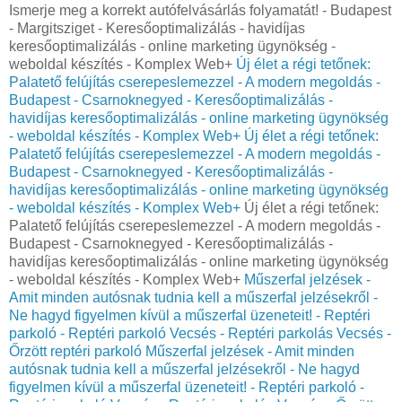
Ismerje meg a korrekt autófelvásárlás folyamatát! - Budapest
- Margitsziget - Keresőoptimalizálás - havidíjas
keresőoptimalizálás - online marketing ügynökség -
weboldal készítés - Komplex Web+
Új élet a régi tetőnek:
Palatető felújítás cserepeslemezzel - A modern megoldás -
Budapest - Csarnoknegyed - Keresőoptimalizálás -
havidíjas keresőoptimalizálás - online marketing ügynökség
- weboldal készítés - Komplex Web+
Új élet a régi tetőnek:
Palatető felújítás cserepeslemezzel - A modern megoldás -
Budapest - Csarnoknegyed - Keresőoptimalizálás -
havidíjas keresőoptimalizálás - online marketing ügynökség
- weboldal készítés - Komplex Web+
Új élet a régi tetőnek:
Palatető felújítás cserepeslemezzel - A modern megoldás -
Budapest - Csarnoknegyed - Keresőoptimalizálás -
havidíjas keresőoptimalizálás - online marketing ügynökség
- weboldal készítés - Komplex Web+
Műszerfal jelzések -
Amit minden autósnak tudnia kell a műszerfal jelzésekről -
Ne hagyd figyelmen kívül a műszerfal üzeneteit! - Reptéri
parkoló - Reptéri parkoló Vecsés - Reptéri parkolás Vecsés -
Őrzött reptéri parkoló
Műszerfal jelzések - Amit minden
autósnak tudnia kell a műszerfal jelzésekről - Ne hagyd
figyelmen kívül a műszerfal üzeneteit! - Reptéri parkoló -