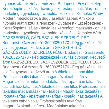
nyomás alatt tisztul a rendszer - Budapest - Erzsébettelep -
Keresőoptimalizálás - havidíjas keresőoptimalizálás - online
marketing ügynökség - weboldal készítés - Komplex Web+
Modern megoldások a duguláselhárításban: Amikor a
nyomás alatt tisztul a rendszer - Budapest - Erzsébettelep -
Keresőoptimalizálás - havidíjas keresőoptimalizálás - online
marketing ügynökség - weboldal készítés - Komplex Web+
GÁZSZERELŐ, GÁZKÉSZÜLÉK SZERELŐ, FÉG, -
Budapest - Gázszerelő +36203257170 - Fég gázkészülék
javítás gyorsan, kedvező áron
GÁZSZERELŐ,
GÁZKÉSZÜLÉK SZERELŐ, FÉG, - Budapest - Gázszerelő
+36203257170 - Fég gázkészülék javítás gyorsan, kedvező
áron
GÁZSZERELŐ, GÁZKÉSZÜLÉK SZERELŐ, FÉG, -
Budapest - Gázszerelő +36203257170 - Fég gázkészülék
javítás gyorsan, kedvező áron
A tökéletes otthon titka:
Professzionális takarítás magánházaknál - Inárcs -
Magánlakás takaritás - irodatakarítás - apartman takarítás -
családi ház takarítás
A tökéletes otthon titka: Professzionális
takarítás magánházaknál - Inárcs - Magánlakás takaritás -
irodatakarítás - apartman takarítás - családi ház takarítás
A
tökéletes otthon titka: Professzionális takarítás
magánházaknál - Inárcs - Magánlakás takaritás -