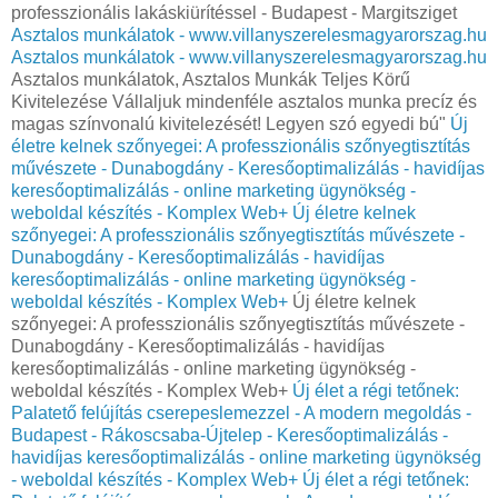
professzionális lakáskiürítéssel - Budapest - Margitsziget
Asztalos munkálatok - www.villanyszerelesmagyarorszag.hu
Asztalos munkálatok - www.villanyszerelesmagyarorszag.hu
Asztalos munkálatok, Asztalos Munkák Teljes Körű
Kivitelezése Vállaljuk mindenféle asztalos munka precíz és
magas színvonalú kivitelezését! Legyen szó egyedi bú"
Új
életre kelnek szőnyegei: A professzionális szőnyegtisztítás
művészete - Dunabogdány - Keresőoptimalizálás - havidíjas
keresőoptimalizálás - online marketing ügynökség -
weboldal készítés - Komplex Web+
Új életre kelnek
szőnyegei: A professzionális szőnyegtisztítás művészete -
Dunabogdány - Keresőoptimalizálás - havidíjas
keresőoptimalizálás - online marketing ügynökség -
weboldal készítés - Komplex Web+
Új életre kelnek
szőnyegei: A professzionális szőnyegtisztítás művészete -
Dunabogdány - Keresőoptimalizálás - havidíjas
keresőoptimalizálás - online marketing ügynökség -
weboldal készítés - Komplex Web+
Új élet a régi tetőnek:
Palatető felújítás cserepeslemezzel - A modern megoldás -
Budapest - Rákoscsaba-Újtelep - Keresőoptimalizálás -
havidíjas keresőoptimalizálás - online marketing ügynökség
- weboldal készítés - Komplex Web+
Új élet a régi tetőnek: