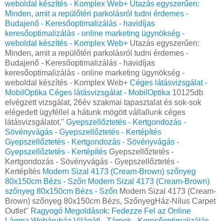
weboldal készítés - Komplex Web+
Utazás egyszerűen:
Minden, amit a repülőtéri parkolásról tudni érdemes -
Budajenő - Keresőoptimalizálás - havidíjas
keresőoptimalizálás - online marketing ügynökség -
weboldal készítés - Komplex Web+
Utazás egyszerűen:
Minden, amit a repülőtéri parkolásról tudni érdemes -
Budajenő - Keresőoptimalizálás - havidíjas
keresőoptimalizálás - online marketing ügynökség -
weboldal készítés - Komplex Web+
Céges látásvizsgálat -
MobilOptika
Céges látásvizsgálat - MobilOptika
10125db
elvégzett vizsgálat, 26év szakmai tapasztalat és sok-sok
elégedett ügyféllel a hátunk mögött vállallunk céges
látásvizsgálatot."
Gyepszellőztetés - Kertgondozás -
Sövényvágás - Gyepszellőztetés - Kertépítés
Gyepszellőztetés - Kertgondozás - Sövényvágás -
Gyepszellőztetés - Kertépítés
Gyepszellőztetés -
Kertgondozás - Sövényvágás - Gyepszellőztetés -
Kertépítés
Modern Sizal 4173 (Cream-Brown) szőnyeg
80x150cm Bézs - Szőn
Modern Sizal 4173 (Cream-Brown)
szőnyeg 80x150cm Bézs - Szőn
Modern Sizal 4173 (Cream-
Brown) szőnyeg 80x150cm Bézs, SzőnyegHáz-Nílus Carpet
Outlet"
Ragyogó Megoldások: Fedezze Fel az Online
Lámpa Webáruház Világát! - Tárnok - Keresőoptimalizálás -