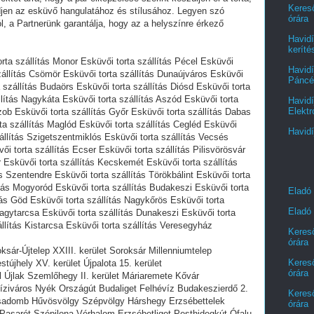
Kereső
edjen az esküvő hangulatához és stílusához. Legyen szó
órára
ól, a Partnerünk garantálja, hogy az a helyszínre érkező
Havidí
keríté
orta szállítás Monor Esküvői torta szállítás Pécel Esküvői
Havidí
szállítás Csömör Esküvői torta szállítás Dunaújváros Esküvői
Páncél
a szállítás Budaörs Esküvői torta szállítás Diósd Esküvői torta
lítás Nagykáta Esküvői torta szállítás Aszód Esküvői torta
Havidí
Elektr
Szob Esküvői torta szállítás Győr Esküvői torta szállítás Dabas
rta szállítás Maglód Esküvői torta szállítás Cegléd Esküvői
Havidí
állítás Szigetszentmiklós Esküvői torta szállítás Vecsés
i torta szállítás Ecser Esküvői torta szállítás Pilisvörösvár
 Esküvői torta szállítás Kecskemét Esküvői torta szállítás
 Szentendre Esküvői torta szállítás Törökbálint Esküvői torta
ítás Mogyoród Esküvői torta szállítás Budakeszi Esküvői torta
Eladó
tás Göd Esküvői torta szállítás Nagykőrös Esküvői torta
Eladó 
Nagytarcsa Esküvői torta szállítás Dunakeszi Esküvői torta
llítás Kistarcsa Esküvői torta szállítás Veresegyház
Kereső
órára
oksár-Újtelep XXIII. kerület Soroksár Millenniumtelep
Kereső
stújhely XV. kerület Újpalota 15. kerület
órára
l Újlak Szemlőhegy II. kerület Máriaremete Kővár
ziváros Nyék Országút Budaliget Felhévíz Budakeszierdő 2.
Kereső
zsadomb Hűvösvölgy Szépvölgy Hárshegy Erzsébettelek
órára
Pasarét Szépilona Vérhalom Erzsébetliget Pesthidegkút-Ófalu