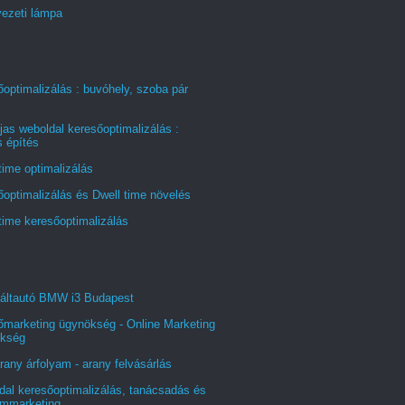
ezeti lámpa
optimalizálás : buvóhely, szoba pár
jas weboldal keresőoptimalizálás :
s építés
time optimalizálás
optimalizálás és Dwell time növelés
time keresőoptimalizálás
áltautó BMW i3 Budapest
őmarketing ügynökség - Online Marketing
kség
rany árfolyam - arany felvásárlás
al keresőoptimalizálás, tanácsadás és
ommarketing