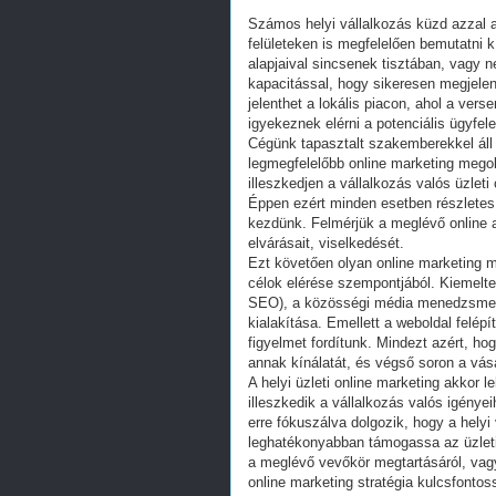
Számos helyi vállalkozás küzd azzal 
felületeken is megfelelően bemutatni k
alapjaival sincsenek tisztában, vagy
kapacitással, hogy sikeresen megjelen
jelenthet a lokális piacon, ahol a ver
igyekeznek elérni a potenciális ügyfele
Cégünk tapasztalt szakemberekkel áll 
legmegfelelőbb online marketing megol
illeszkedjen a vállalkozás valós üzleti
Éppen ezért minden esetben részletes
kezdünk. Felmérjük a meglévő online a
elvárásait, viselkedését.
Ezt követően olyan online marketing mi
célok elérése szempontjából. Kiemelten
SEO), a közösségi média menedzsment,
kialakítása. Emellett a weboldal felép
figyelmet fordítunk. Mindezt azért, ho
annak kínálatát, és végső soron a vásár
A helyi üzleti online marketing akkor
illeszkedik a vállalkozás valós igénye
erre fókuszálva dolgozik, hogy a helyi
leghatékonyabban támogassa az üzleti
a meglévő vevőkör megtartásáról, vagy 
online marketing stratégia kulcsfonto