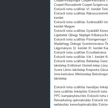
Csepel-Királymajor Csepel-Kertváros C
Csepel-Rózsadomb Csepel-Szigetcsúcs
Esküvői torta szállítás VI. kerület Ter
Esküvői torta szállítás Rákosszentmih
kerület
Esküvői torta szállítás Székesdűlő Is
kerület Megyer
Esküvői torta szállítás Gyárdűlő Keres
Ligettelek Újhegy Népliget Kőbánya-K
Esküvői torta szállítás Pösingermajo
Madárhegy Dobogó Szentimreváros Őrm
Lágymányos 11. kerület XI. kerület K
Esküvői torta szállítás Erzsébetváros 7
Esküvői torta szállítás Vár I. kerület 
Esküvői torta szállítás Bélatelep Gan
lakótelep Erdőskert Gloriett-telep Ló
Szent Lőrinc-lakótelep Krepuska Géza-
Imre-kertváros Miklóstelep Belsőmajo
lakótelep
Esküvői torta szállítás havidíjas link
torta szállítás linképítés Esküvői tort
PPC kampánykészítés Esküvői torta szá
Remarketing optimalizálás Esküvői tort
webáruház keresőoptimalizálás Esküvői 