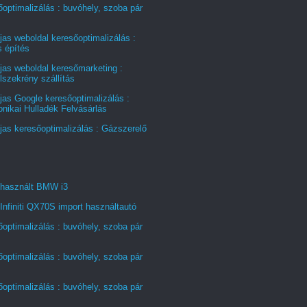
optimalizálás : buvóhely, szoba pár
jas weboldal keresőoptimalizálás :
s építés
jas weboldal keresőmarketing :
szekrény szállítás
jas Google keresőoptimalizálás :
onikai Hulladék Felvásárlás
jas keresőoptimalizálás : Gázszerelő
 használt BMW i3
Infiniti QX70S import használtautó
optimalizálás : buvóhely, szoba pár
optimalizálás : buvóhely, szoba pár
optimalizálás : buvóhely, szoba pár