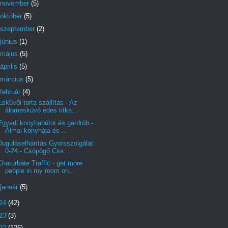
november
(5)
október
(5)
szeptember
(2)
június
(1)
május
(5)
április
(5)
március
(5)
február
(4)
Esküvői torta szállítás - Az
álomesküvő édes titka...
Egyedi konyhabútor és gardrób -
Álmai konyhája és ...
Duguláselhárítás Gyorsszolgálat
0-24 - Csöpögő Csa...
Chaturbate Traffic - get more
people in my room on...
január
(5)
24
(42)
23
(3)
22
(126)