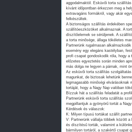
aggodalmaktól. Esküvői torta szállítá
kívánt időpontban érkezzen meg a hel
extravagáns formákról, vagy akár egyed
felkészültek.
A biztonságos szállítás érdekében spec
szállítóeszközöket alkalmaznak. A tort
díszítőelemek se sérüljenek. A szállí
a torta minősége, állaga tökéletes mar
Partnerünk rugalmasan alkalmazkodik
esemény egy elegáns kastélyban, fest
profi csapat gondoskodik róla, hogy a 
előzetes egyeztetés során minden apr
más dolga ne legyen a párnak, mint örö
Az esküvői torta szállítás szolgáltat
magunkat, de biztosak lehetünk benne,
legmagasabb minőségi elvárásoknak me
tortáját, hogy a Nagy Nap valóban tök
Bízzuk hát a szállítás feladatát a pro
Partnerünk esküvői torta szállítás szo
megpillantjuk a gyönyörű tortát a Nag
Kérdések és válaszok:
K: Milyen típusú tortákat szállít partn
V: Partnerünk vállalja többek között 
és díszítésű torták, valamint a különle
bármilyen tortáról, a szakértő csapat g