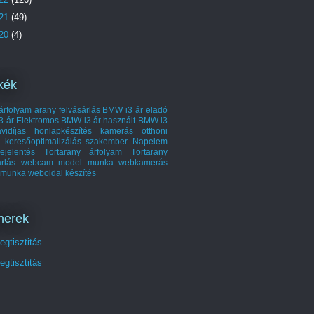
21
(49)
20
(4)
kék
árfolyam
arany felvásárlás
BMW i3 ár
eladó
3 ár
Elektromos BMW i3 ár
használt BMW i3
vidíjas honlapkészítés
kamerás otthoni
keresőoptimalizálás szakember
Napelem
ejelentés
Törtarany árfolyam
Törtarany
árlás
webcam model munka
webkamerás
 munka
weboldal készítés
nerek
gtisztitás
gtisztitás