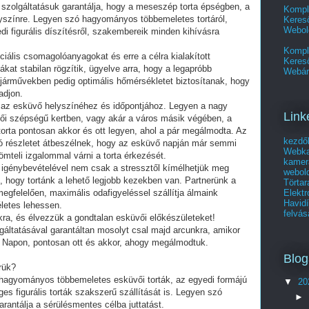
s szolgáltatásuk garantálja, hogy a meseszép torta épségben, a
Kompl
yszínre. Legyen szó hagyományos többemeletes tortáról,
Kereső
Webol
i figurális díszítésről, szakembereik minden kihívásra
Kompl
iális csomagolóanyagokat és erre a célra kialakított
Keres
ákat stabilan rögzítik, ügyelve arra, hogy a legapróbb
Webár
tójárművekben pedig optimális hőmérsékletet biztosítanak, hogy
adjon.
 az esküvő helyszínéhez és időpontjához. Legyen a nagy
Link
ői szépségű kertben, vagy akár a város másik végében, a
torta pontosan akkor és ott legyen, ahol a pár megálmodta. Az
kezdő
ó részletet átbeszélnek, hogy az esküvő napján már semmi
Webka
mteli izgalommal várni a torta érkezését.
kamer
ás igénybevételével nem csak a stressztől kímélhetjük meg
webold
 hogy tortánk a lehető legjobb kezekben van. Partnerünk a
Törtar
Elekt
gfelelően, maximális odafigyeléssel szállítja álmaink
Havid
életes lehessen.
felvás
fikra, és élvezzük a gondtalan esküvői előkészületeket!
lgáltatásával garantáltan mosolyt csal majd arcunkra, amikor
y Napon, pontosan ott és akkor, ahogy megálmodtuk.
Blog
erük?
a hagyományos többemeletes esküvői torták, az egyedi formájú
▼
20
ges figurális torták szakszerű szállítását is. Legyen szó
►
arantálja a sérülésmentes célba juttatást.