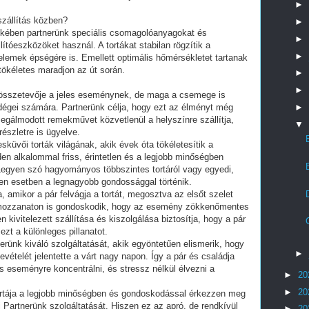
►
szállítás közben?
►
dekében partnerünk speciális csomagolóanyagokat és
►
állítóeszközöket használ. A tortákat stabilan rögzítik a
►
elemek épségére is. Emellett optimális hőmérsékletet tartanak
tökéletes maradjon az út során.
►
►
 összetevője a jeles eseménynek, de maga a csemege is
►
dégei számára. Partnerünk célja, hogy ezt az élményt még
megálmodott remekművet közvetlenül a helyszínre szállítja,
▼
észletre is ügyelve.
sküvői torták világának, akik évek óta tökéletesítik a
nden alkalommal friss, érintetlen és a legjobb minőségben
egyen szó hagyományos többszintes tortáról vagy egyedi,
nden esetben a legnagyobb gondossággal történik.
, amikor a pár felvágja a tortát, megosztva az elsőt szelet
 mozzanaton is gondoskodik, hogy az esemény zökkenőmentes
n kivitelezett szállítása és kiszolgálása biztosítja, hogy a pár
zt a különleges pillanatot.
ünk kiváló szolgáltatását, akik egyöntetűen elismerik, hogy
►
levételét jelentette a várt nagy napon. Így a pár és családja
s eseményre koncentrálni, és stressz nélkül élvezni a
►
20
►
20
ortája a legjobb minőségben és gondoskodással érkezzen meg
 Partnerünk szolgáltatását. Hiszen ez az apró, de rendkívül
►
20