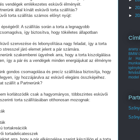
ár és vendégek emlékezetes esküvői élményét.
►
20
nerünk által kínált esküvői torta szállítás?
►
20
üvői torta szállítás számos előnyt nyújt:
épségéről: A szállítás során a torta a legnagyobb
somagolva, így biztosítva, hogy tökéletes állapotban
Cím
üvő szervezése és lebonyolítása nagy feladat, így a torta
stresszel járó elemet jelent a pár számára.
arany 
BMW i
nerünk szakemberei ügyelnek arra, hogy a torta kiszolgálása
ár
Ha
jen, így a pár és a vendégek minden energiájukat az élményre
munka
igényb
ünk gondos csomagolása és precíz szállítása biztosítja, hogy
felvás
s legyen, így hozzájárulva az esküvő elegáns összképéhez.
model
at szállít a Partnerünk?
 nem korlátozódik csak a hagyományos, többszintes esküvői
Part
 szerinti torta szállításában otthonosan mozognak:
Szőnye
ták
Szőnye
ták
ú tortakreációk
ői tortadelicatesszek
ktet arra, hogy a pár elképzelése szerint készüljön el a torta,