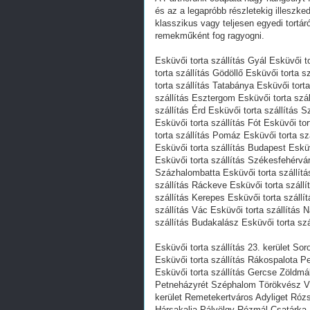
és az a legapróbb részletekig illeszk
klasszikus vagy teljesen egyedi tortár
remekműként fog ragyogni.
Esküvői torta szállítás Gyál Esküvői t
torta szállítás Gödöllő Esküvői torta 
torta szállítás Tatabánya Esküvői tort
szállítás Esztergom Esküvői torta szál
szállítás Érd Esküvői torta szállítás 
Esküvői torta szállítás Fót Esküvői to
torta szállítás Pomáz Esküvői torta sz
Esküvői torta szállítás Budapest Esküvő
Esküvői torta szállítás Székesfehérvár
Százhalombatta Esküvői torta szállítás
szállítás Ráckeve Esküvői torta száll
szállítás Kerepes Esküvői torta szállí
szállítás Vác Esküvői torta szállítás 
szállítás Budakalász Esküvői torta szá
Esküvői torta szállítás 23. kerület Sor
Esküvői torta szállítás Rákospalota Pe
Esküvői torta szállítás Gercse Zöldmá
Petneházyrét Széphalom Törökvész Ví
kerület Remetekertváros Adyliget Ró
Hársakalja Pálvölgy Rézmál Csatárka 