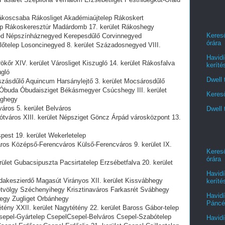
 Rákoscsaba Rákosliget Akadémiaújtelep Rákoskert
p Rákoskeresztúr Madárdomb 17. kerület Rákoshegy
Kereső
yed Népszínháznegyed Kerepesdűlő Corvinnegyed
órára
őtelep Losoncinegyed 8. kerület Századosnegyed VIII.
Havidí
ökőr XIV. kerület Városliget Kiszugló 14. kerület Rákosfalva
keríté
gló
Dwell 
aszásdűlő Aquincum Harsánylejtő 3. kerület Mocsárosdűlő
Óbuda Óbudaisziget Békásmegyer Csúcshegy III. kerület
Kereső
aghegy
tváros 5. kerület Belváros
Dwell 
ipótváros XIII. kerület Népsziget Göncz Árpád városközpont 13.
spest 19. kerület Wekerletelep
áros Középső-Ferencváros Külső-Ferencváros 9. kerület IX.
Kereső
órára
rület Gubacsipuszta Pacsirtatelep Erzsébetfalva 20. kerület
Havidí
udakeszierdő Magasút Virányos XII. kerület Kissvábhegy
keríté
etvölgy Széchenyihegy Krisztinaváros Farkasrét Svábhegy
Havidí
hegy Zugliget Orbánhegy
Páncél
étény XXII. kerület Nagytétény 22. kerület Baross Gábor-telep
 Csepel-Gyártelep CsepelCsepel-Belváros Csepel-Szabótelep
Havidí