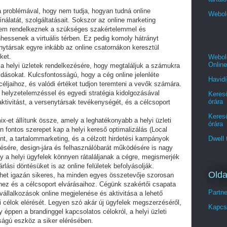
a problémával, hogy nem tudja, hogyan tudná online
Webol
ínálatát, szolgáltatásait. Sokszor az online marketing
 nem rendelkeznek a szükséges szakértelemmel és
hessenek a virtuális térben. Ez pedig komoly hátrányt
senytársak egyre inkább az online csatornákon keresztül
ket.
Webold
Online
a helyi üzletek rendelkezésére, hogy megtaláljuk a számukra
dásokat. Kulcsfontosságú, hogy a cég online jelenléte
Havidí
 céljaihoz, és valódi értéket tudjon teremteni a vevők számára.
 helyzetelemzéssel és egyedi stratégia kidolgozásával
Kereső
órára
ktivitást, a versenytársak tevékenységét, és a célcsoport
Kereső
x-et állítunk össze, amely a leghatékonyabb a helyi üzleti
órára
 fontos szerepet kap a helyi kereső optimalizálás (Local
Dwell 
 a tartalommarketing, és a célzott hirdetési kampányok
ítésére, design-jára és felhasználóbarát működésére is nagy
gy a helyi ügyfelek könnyen rátaláljanak a cégre, megismerjék
lási döntésüket is az online felületek befolyásolják.
Olda
 lehet igazán sikeres, ha minden egyes összetevője szorosan
ihez és a célcsoport elvárásaihoz. Cégünk szakértői csapata
Partn
 vállalkozások online megjelenése és aktivitása a lehető
 célok elérését. Legyen szó akár új ügyfelek megszerzéséről,
Kapcs
éppen a brandinggel kapcsolatos célokról, a helyi üzleti
sságú eszköz a siker elérésében.