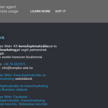
user-agent
erate usage
LEARN MORE
GOT IT
unk
ex Web+ Kft
keresőoptimalizálás
sal és
őmarketing
gel segíti partnereinek
ját.
s esetén keressen bizalommal.
on:
+36 70 4327071
l: info@komplex-web.hu
ex Web+ Keresőoptimalizálás és
őmarketing
weboldalunk
őoptimalizálás és keresőmarketing
e Business oldalunk
ex Web+ Facebook -
optimalizálás, Keresőmarketing,
dal készítés, Webáruház készítés