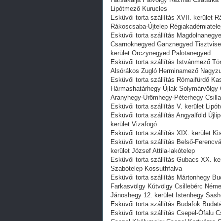
Lipótmező Kurucles
Esküvői torta szállítás XVII. kerület
Rákoscsaba-Újtelep Régiakadémiatele
Esküvői torta szállítás Magdolnaneg
Csarnoknegyed Ganznegyed Tisztvisel
kerület Orczynegyed Palotanegyed
Esküvői torta szállítás Istvánmező Tör
Alsórákos Zugló Herminamező Nagyzu
Esküvői torta szállítás Rómaifürdő K
Hármashatárhegy Újlak Solymárvölgy 
Aranyhegy-Ürömhegy-Péterhegy Csill
Esküvői torta szállítás V. kerület Lipó
Esküvői torta szállítás Angyalföld Újl
kerület Vizafogó
Esküvői torta szállítás XIX. kerület Ki
Esküvői torta szállítás Belső-Ferencv
kerület József Attila-lakótelep
Esküvői torta szállítás Gubacs XX. ke
Szabótelep Kossuthfalva
Esküvői torta szállítás Mártonhegy B
Farkasvölgy Kútvölgy Csillebérc Ném
Jánoshegy 12. kerület Istenhegy Sas
Esküvői torta szállítás Budafok Budat
Esküvői torta szállítás Csepel-Ófalu