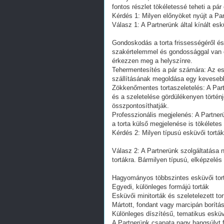
fontos részlet tökéletessé teheti a p
Kérdés 1: Milyen előnyöket nyújt a Part
Válasz 1: A Partnerünk által kínált esk
Gondoskodás a torta frissességéről és 
szakértelemmel és gondossággal van c
érkezzen meg a helyszínre.
Tehermentesítés a pár számára: Az esk
szállításának megoldása egy kevesebb 
Zökkenőmentes tortaszeletelés: A Part
és a szeletelése gördülékenyen történ
összpontosíthatják.
Professzionális megjelenés: A Partner
a torta külső megjelenése is tökélete
Kérdés 2: Milyen típusú esküvői torták
Válasz 2: A Partnerünk szolgáltatása
tortákra. Bármilyen típusú, elképzelés
Hagyományos többszintes esküvői tor
Egyedi, különleges formájú torták
Esküvői minitorták és szeletelezett tor
Mártott, fondant vagy marcipán borítás
Különleges díszítésű, tematikus esküv
A Partnerünk csapata nagy hangsúlyt fe