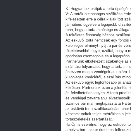
K: Hogyan biztosítják a torta épségét 
V: A torták biztonságos szállítása ér
kifejezetten erre a célra kialakított sz
járműben, ügyelve a legapróbb díszítő
fenn, hogy a torta minősége és állaga 
A tökéletes finomság házhoz szállítva
Az esküvői torta nemcsak egy fontos
különleges élményt nyújt a pár és ven
tökéletesebbé tegye, azáltal, hogy a 
gondosan csomagolva és a legapróbb r
Partnerünk elkötelezett szakértője az e
szállítási folyamatot, hogy a torta mi
érkezzen meg a vendégek asztalára. L
különleges kreációról, a szállítás mi
Az esküvő egyik legfontosabb pillanata
közösen. Partnerünk ezen a jelentős
és feledhetetlen legyen. A torta precíze
és vendégei zavartalanul élvezhessék e
Számos pár már megtapasztalta Partner
az esküvői torta szállításaóriási teher 
képesek voltak teljes mértékben a jele
tortaszeletelés szertartását.
Ha Ön is szeretné, hogy az esküvői t
a helyszínre, akkor érdemes felfedezni