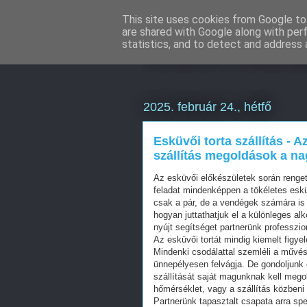
This site uses cookies from Google to 
are shared with Google along with per
Online Mark
statistics, and to detect and address 
2025. február 24., hétfő
Esküvői torta szállítás - 
szállítás megoldások a n
Az esküvői előkészületek során renget
feladat mindenképpen a tökéletes eskü
csak a pár, de a vendégek számára is 
hogyan juttathatjuk el a különleges a
nyújt segítséget partnerünk professzion
Az esküvői tortát mindig kiemelt figy
Mindenki csodálattal szemléli a művészi
ünnepélyesen felvágja. De gondoljunk 
szállítását saját magunknak kell meg
hőmérséklet, vagy a szállítás közben
Partnerünk tapasztalt csapata arra sp