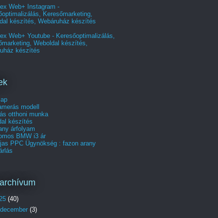
ex Web+ Instagram -
optimalizálás, Keresőmarketing,
dal készítés, Webáruház készítés
ex Web+ Youtube - Keresőoptimalizálás,
őmarketing, Weboldal készítés,
uház készítés
ek
lap
merás modell
ás otthoni munka
al készítés
any árfolyam
romos BMW i3 ár
íjas PPC Ügynökség : fazon arany
árlás
archívum
25
(40)
december
(3)