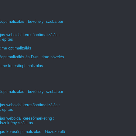
optimalizálás : buvóhely, szoba pár
jas weboldal keresőoptimalizálás :
s építés
time optimalizálás
optimalizálás és Dwell time növelés
time keresőoptimalizálás
optimalizálás : buvóhely, szoba pár
jas weboldal keresőoptimalizálás :
s építés
jas weboldal keresőmarketing :
szekrény szállítás
jas keresőoptimalizálás : Gázszerelő