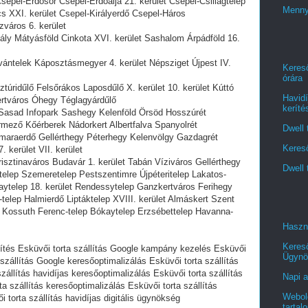
sepel-Erdősor Csepel-Erdőalja 21. kerület Csepel-Csillagtelep
Menny
 XXI. kerület Csepel-Királyerdő Csepel-Háros
ézváros 6. kerület
ály Mátyásföld Cinkota XVI. kerület Sashalom Árpádföld 16.
tvántelek Káposztásmegyer 4. kerület Népsziget Újpest IV.
Kereső
órára
ztúridűlő Felsőrákos Laposdűlő X. kerület 10. kerület Kúttó
Havidí
ertváros Óhegy Téglagyárdűlő
keríté
r Sasad Infopark Sashegy Kelenföld Örsöd Hosszúrét
ező Kőérberek Nádorkert Albertfalva Spanyolrét
Dwell 
amaraerdő Gellérthegy Péterhegy Kelenvölgy Gazdagrét
Kereső
. kerület VII. kerület
Krisztinaváros Budavár 1. kerület Tabán Víziváros Gellérthegy
Dwell 
ztelep Szemeretelep Pestszentimre Újpéteritelep Lakatos-
nyaytelep 18. kerület Rendessytelep Ganzkertváros Ferihegy
telep Halmierdő Liptáktelep XVIII. kerület Almáskert Szent
r Kossuth Ferenc-telep Bókaytelep Erzsébettelep Havanna-
Haszn
Keres
építés Esküvői torta szállítás Google kampány kezelés Esküvői
Ügynö
a szállítás Google keresőoptimalizálás Esküvői torta szállítás
llítás havidíjas keresőoptimalizálás Esküvői torta szállítás
Napi a
a szállítás keresőoptimalizálás Esküvői torta szállítás
Webold
torta szállítás havidíjas digitális ügynökség
tartal