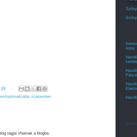
Szőnye
Szőnye
Kereső
órára
Havidí
keríté
Havidí
Páncél
Havidí
:49
Elektr
resőoptimalizálás szakember
Havidí
Betölt
g tagjai írhatnak a blogba.