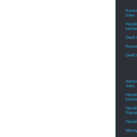
Kereső
órára
Havidí
keríté
Dwell 
Kereső
Dwell 
Kereső
órára
Havidí
keríté
Havidí
Páncél
Havidí
Menny