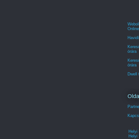
Webold
Online
Havidí
Kereső
órára
Kereső
órára
Dwell 
Olda
Partn
Kapcs
Helyi
Helyi