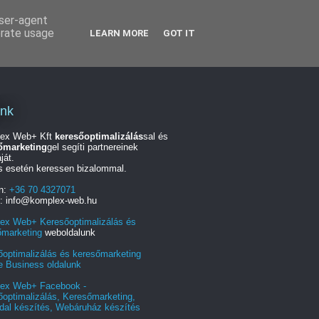
user-agent
erate usage
LEARN MORE
GOT IT
unk
ex Web+ Kft
keresőoptimalizálás
sal és
őmarketing
gel segíti partnereinek
ját.
s esetén keressen bizalommal.
on:
+36 70 4327071
l: info@komplex-web.hu
ex Web+ Keresőoptimalizálás és
őmarketing
weboldalunk
őoptimalizálás és keresőmarketing
e Business oldalunk
ex Web+ Facebook -
optimalizálás, Keresőmarketing,
dal készítés, Webáruház készítés