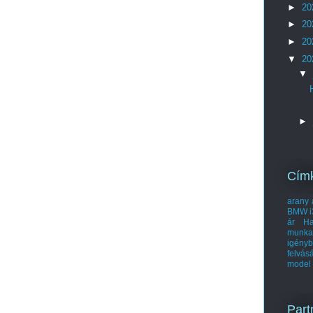
►
20
►
20
►
20
▼
20
▼
►
Cím
arany 
BMW i
ár
Ha
munka
igényb
felvás
model
Part