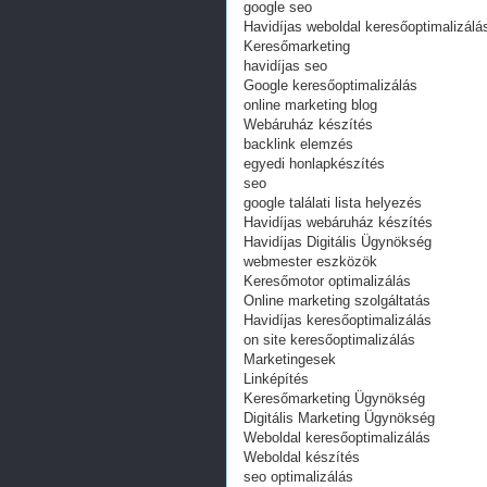
google seo
Havidíjas weboldal keresőoptimalizálá
Keresőmarketing
havidíjas seo
Google keresőoptimalizálás
online marketing blog
Webáruház készítés
backlink elemzés
egyedi honlapkészítés
seo
google találati lista helyezés
Havidíjas webáruház készítés
Havidíjas Digitális Ügynökség
webmester eszközök
Keresőmotor optimalizálás
Online marketing szolgáltatás
Havidíjas keresőoptimalizálás
on site keresőoptimalizálás
Marketingesek
Linképítés
Keresőmarketing Ügynökség
Digitális Marketing Ügynökség
Weboldal keresőoptimalizálás
Weboldal készítés
seo optimalizálás