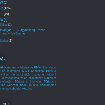
23
(3)
22
(126)
21
(49)
20
(4)
július
(1)
Havidíjas PPC Ügynökség : fazon
arany felvásárlás
június
(3)
kék
árfolyam
arany felvásárlás
BMW i3 ár
eladó
3 ár
Elektromos BMW i3 ár
használt BMW i3
vidíjas honlapkészítés
kamerás otthoni
keresőoptimalizálás szakember
Napelem
ejelentés
Törtarany árfolyam
Törtarany
árlás
webcam model munka
webkamerás
 munka
weboldal készítés
nerek