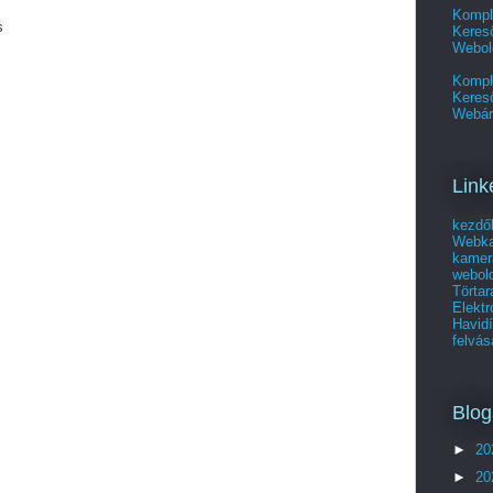
Kompl
s
Kereső
Webol
Kompl
Keres
Webár
Link
kezdő
Webka
kamer
webold
Törtar
Elekt
Havid
felvás
Blog
►
20
►
20