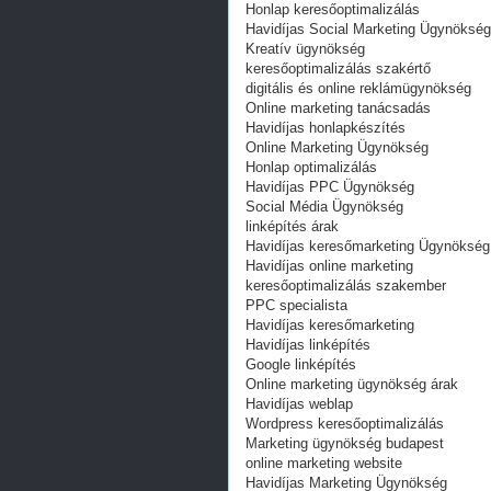
Honlap keresőoptimalizálás
Havidíjas Social Marketing Ügynökség
Kreatív ügynökség
keresőoptimalizálás szakértő
digitális és online reklámügynökség
Online marketing tanácsadás
Havidíjas honlapkészítés
Online Marketing Ügynökség
Honlap optimalizálás
Havidíjas PPC Ügynökség
Social Média Ügynökség
linképítés árak
Havidíjas keresőmarketing Ügynökség
Havidíjas online marketing
keresőoptimalizálás szakember
PPC specialista‎
Havidíjas keresőmarketing
Havidíjas linképítés
Google linképítés
Online marketing ügynökség árak
Havidíjas weblap
Wordpress keresőoptimalizálás
Marketing ügynökség budapest
online marketing website
Havidíjas Marketing Ügynökség