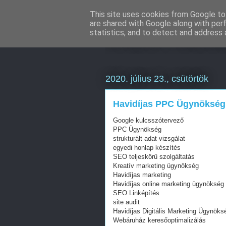
This site uses cookies from Google to 
are shared with Google along with per
Online Mark
statistics, and to detect and address 
2020. július 23., csütörtök
Havidíjas PPC Ügynökség :
Google kulcsszótervező
PPC Ügynökség
strukturált adat vizsgálat
egyedi honlap készítés
SEO teljeskörű szolgáltatás
Kreatív marketing ügynökség
Havidíjas marketing
Havidíjas online marketing ügynökség
SEO Linképítés
site audit
Havidíjas Digitális Marketing Ügynöks
Webáruház keresőoptimalizálás