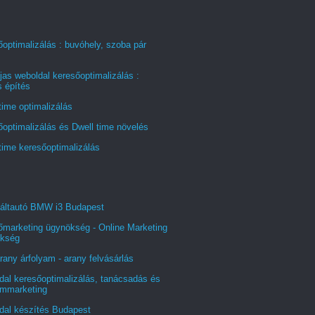
optimalizálás : buvóhely, szoba pár
jas weboldal keresőoptimalizálás :
s építés
time optimalizálás
optimalizálás és Dwell time növelés
time keresőoptimalizálás
áltautó BMW i3 Budapest
őmarketing ügynökség - Online Marketing
kség
rany árfolyam - arany felvásárlás
al keresőoptimalizálás, tanácsadás és
ommarketing
dal készítés Budapest