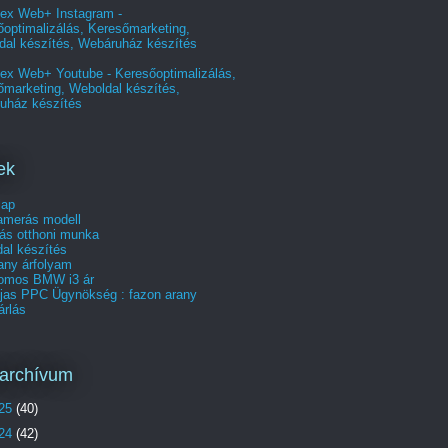
ex Web+ Instagram -
optimalizálás, Keresőmarketing,
dal készítés, Webáruház készítés
ex Web+ Youtube - Keresőoptimalizálás,
őmarketing, Weboldal készítés,
uház készítés
ek
lap
merás modell
ás otthoni munka
al készítés
any árfolyam
romos BMW i3 ár
íjas PPC Ügynökség : fazon arany
árlás
archívum
25
(40)
24
(42)