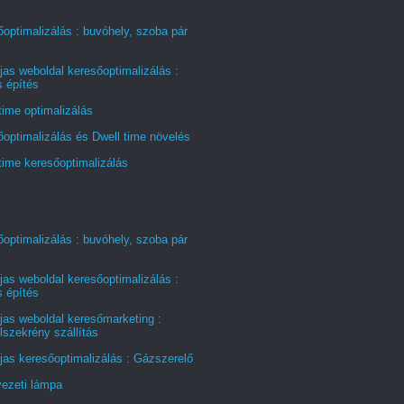
optimalizálás : buvóhely, szoba pár
jas weboldal keresőoptimalizálás :
s építés
time optimalizálás
optimalizálás és Dwell time növelés
time keresőoptimalizálás
optimalizálás : buvóhely, szoba pár
jas weboldal keresőoptimalizálás :
s építés
jas weboldal keresőmarketing :
szekrény szállítás
jas keresőoptimalizálás : Gázszerelő
ezeti lámpa