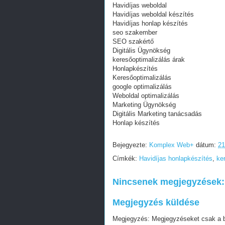
Havidíjas weboldal
Havidíjas weboldal készítés
Havidíjas honlap készítés
seo szakember
SEO szakértő
Digitális Ügynökség
keresőoptimalizálás árak
Honlapkészítés
Keresőoptimalizálás
google optimalizálás
Weboldal optimalizálás
Marketing Ügynökség
Digitális Marketing tanácsadás
Honlap készítés
Bejegyezte:
Komplex Web+
dátum:
21
Címkék:
Havidíjas honlapkészítés
,
ke
Nincsenek megjegyzések:
Megjegyzés küldése
Megjegyzés: Megjegyzéseket csak a blo