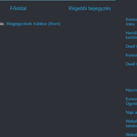
Főoldal
Régebbi bejegyzés
Kereső
zás:
Megjegyzések küldése (Atom)
órára
Havidí
keríté
Dwell 
Kereső
Dwell 
Haszn
Keres
Ügynö
Napi a
Webold
tartal
Webol