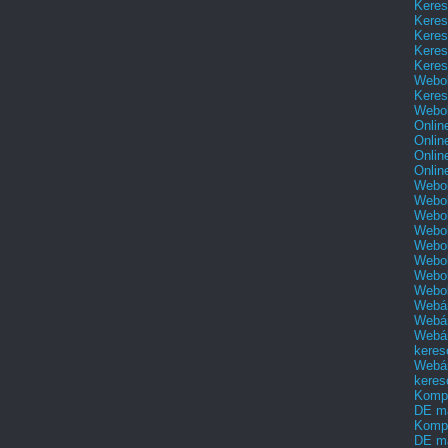
Keres
Keres
Keres
Keres
Keres
Webol
Keres
Webol
Onlin
Onlin
Onlin
Onlin
Webol
Webol
Webol
Webol
Webol
Webol
Webo
Webo
Webár
Webár
Webár
keres
Webár
keres
Kompl
DE m
Kompl
DE m