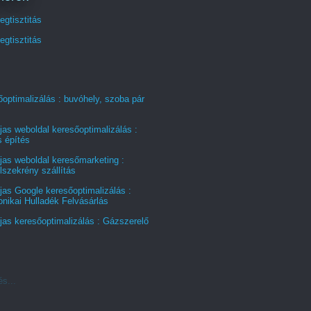
gtisztitás
gtisztitás
optimalizálás : buvóhely, szoba pár
jas weboldal keresőoptimalizálás :
s építés
jas weboldal keresőmarketing :
szekrény szállítás
jas Google keresőoptimalizálás :
onikai Hulladék Felvásárlás
jas keresőoptimalizálás : Gázszerelő
és...