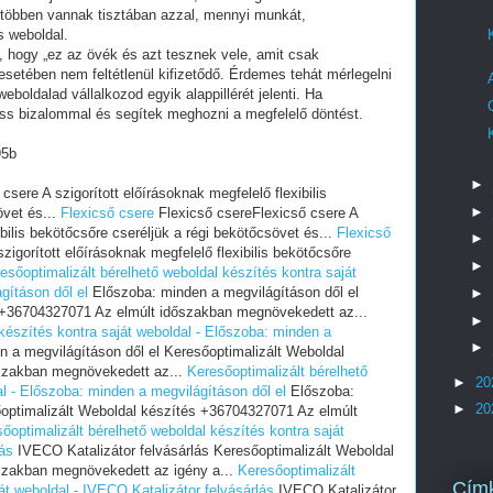
 többen vannak tisztában azzal, mennyi munkát,
s weboldal.
i, hogy „ez az övék és azt tesznek vele, amit csak
setében nem feltétlenül kifizetődő. Érdemes tehát mérlegelni
eboldalad vállalkozod egyik alappillérét jelenti. Ha
ess bizalommal és segítek meghozni a megfelelő döntést.
95b
►
sere A szigorított előírásoknak megfelelő flexibilis
►
övet és...
Flexicső csere
Flexicső csereFlexicső csere A
ibilis bekötőcsőre cseréljük a régi bekötőcsövet és...
Flexicső
►
igorított előírásoknak megfelelő flexibilis bekötőcsőre
►
esőoptimalizált bérelhető weboldal készítés kontra saját
gításon dől el
Előszoba: minden a megvilágításon dől el
►
 +36704327071 Az elmúlt időszakban megnövekedett az...
►
 készítés kontra saját weboldal - Előszoba: minden a
►
 a megvilágításon dől el Keresőoptimalizált Weboldal
szakban megnövekedett az...
Keresőoptimalizált bérelhető
►
20
al - Előszoba: minden a megvilágításon dől el
Előszoba:
►
20
őoptimalizált Weboldal készítés +36704327071 Az elmúlt
őoptimalizált bérelhető weboldal készítés kontra saját
lás
IVECO Katalizátor felvásárlás Keresőoptimalizált Weboldal
szakban megnövekedett az igény a...
Keresőoptimalizált
Cím
át weboldal - IVECO Katalizátor felvásárlás
IVECO Katalizátor