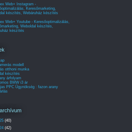
ex Web+ Instagram -
optimalizálás, Keresőmarketing,
dal készítés, Webáruház készítés
ex Web+ Youtube - Keresőoptimalizálás,
őmarketing, Weboldal készítés,
uház készítés
ek
lap
merás modell
ás otthoni munka
al készítés
any árfolyam
romos BMW i3 ár
íjas PPC Ügynökség : fazon arany
árlás
archívum
25
(40)
24
(42)