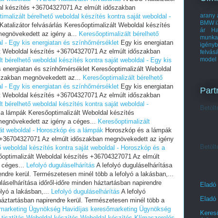
dal készítés +36704327071 Az elmúlt időszakban
arany 
imalizált bérelhető weboldal készítés kontra saját weboldal -
BMW i
talizátor felvásárlás Keresőoptimalizált Weboldal készítés
ár
Ha
egnövekedett az igény a...
Keresőoptimalizált bérelhető
munka
al - Egy kis energiatan és színhőmérséklet
Egy kis energiatan
igényb
t Weboldal készítés +36704327071 Az elmúlt időszakban
felvás
model
t bérelhető weboldal készítés kontra saját weboldal - Egy kis
 energiatan és színhőmérséklet Keresőoptimalizált Weboldal
szakban megnövekedett az...
Keresőoptimalizált bérelhető
al - Egy kis energiatan és színhőmérséklet
Egy kis energiatan
Part
t Weboldal készítés +36704327071 Az elmúlt időszakban
t bérelhető weboldal készítés kontra saját weboldal -
Betölt
a lámpák Keresőoptimalizált Weboldal készítés
egnövekedett az igény a céges...
Keresőoptimalizált
ját weboldal - Horoszkóp és a lámpák
Horoszkóp és a lámpák
s +36704327071 Az elmúlt időszakban megnövekedett az igény
Betölt
ő weboldal készítés kontra saját weboldal - Horoszkóp és a
optimalizált Weboldal készítés +36704327071 Az elmúlt
 céges...
Lefolyó duguláselhárítás
A lefolyó duguláselhárítása
endre kerül. Természetesen minél több a lefolyó a lakásban,...
láselhárítása időről-időre minden háztartásban napirendre
Eladó
lyó a lakásban,...
Lefolyó duguláselhárítás
A lefolyó
Eladó 
 háztartásban napirendre kerül. Természetesen minél több a
őmarketing Ügynökség
Havidíjas keresőmarketing Ügynökség
Kereső
tisztítás
Weboldal készítés
Weboldal készítés
Klímaszerelés