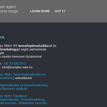
user-agent
erate usage
LEARN MORE
GOT IT
unk
ex Web+ Kft
keresőoptimalizálás
sal és
őmarketing
gel segíti partnereinek
ját.
s esetén keressen bizalommal.
on:
+36 70 4327071
l: info@komplex-web.hu
ex Web+ Keresőoptimalizálás és
őmarketing
weboldalunk
őoptimalizálás és keresőmarketing
e Business oldalunk
ex Web+ Facebook -
optimalizálás, Keresőmarketing,
dal készítés, Webáruház készítés