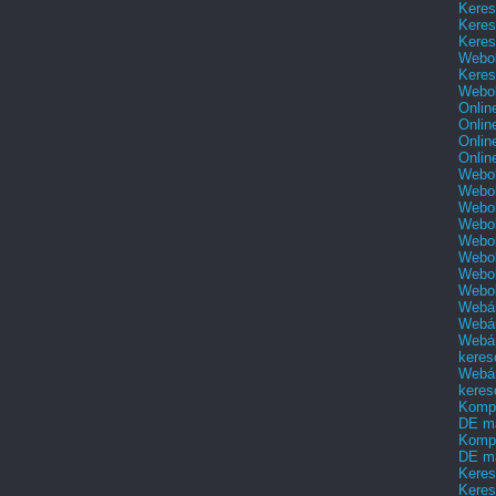
Keres
Keres
Keres
Webol
Keres
Webol
Onlin
Onlin
Onlin
Onlin
Webol
Webol
Webol
Webol
Webol
Webol
Webo
Webo
Webár
Webár
Webár
keres
Webár
keres
Kompl
DE m
Kompl
DE m
Keres
Keres