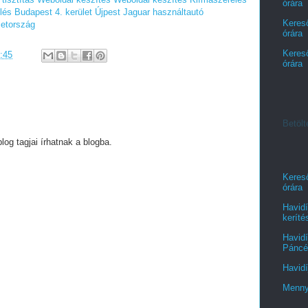
órára
lés Budapest 4. kerület Újpest
Jaguar használtautó
Kereső
metország
órára
Kereső
:45
órára
Betölt
g tagjai írhatnak a blogba.
Kereső
órára
Havidí
keríté
Havidí
Páncél
Havidí
Menny