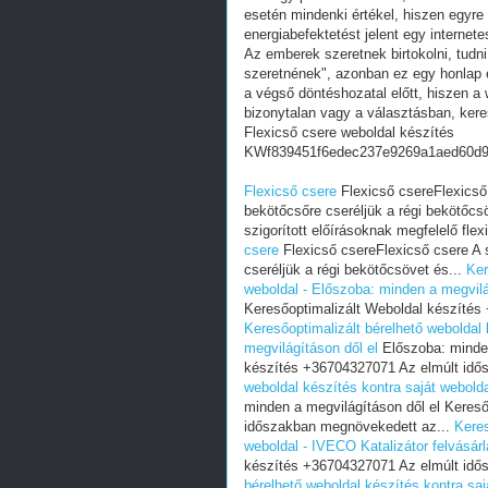
esetén mindenki értékel, hiszen egyre
energiabefektetést jelent egy internete
Az emberek szeretnek birtokolni, tudn
szeretnének", azonban ez egy honlap e
a végső döntéshozatal előtt, hiszen a w
bizonytalan vagy a választásban, ker
Flexicső csere weboldal készítés
KWf839451f6edec237e9269a1aed60d
Flexicső csere
Flexicső csereFlexicső c
bekötőcsőre cseréljük a régi bekötőcs
szigorított előírásoknak megfelelő flex
csere
Flexicső csereFlexicső csere A sz
cseréljük a régi bekötőcsövet és...
Ker
weboldal - Előszoba: minden a megvilá
Keresőoptimalizált Weboldal készítés
Keresőoptimalizált bérelhető weboldal
megvilágításon dől el
Előszoba: minden
készítés +36704327071 Az elmúlt idő
weboldal készítés kontra saját webold
minden a megvilágításon dől el Keres
időszakban megnövekedett az...
Keres
weboldal - IVECO Katalizátor felvásár
készítés +36704327071 Az elmúlt idő
bérelhető weboldal készítés kontra saj