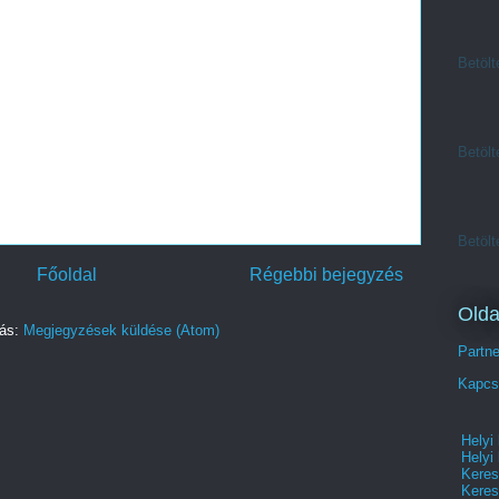
Betölt
Betölt
Betölt
Főoldal
Régebbi bejegyzés
Olda
zás:
Megjegyzések küldése (Atom)
Partn
Kapcs
Helyi
Helyi
Keres
Keres