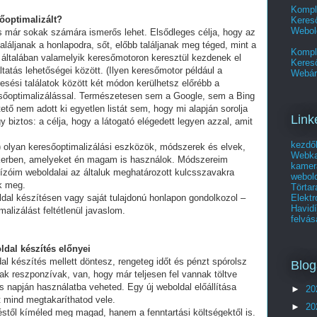
Kompl
sőoptimalizált?
Kereső
Webol
és már sokak számára ismerős lehet. Elsődleges célja, hogy az
láljanak a honlapodra, sőt, előbb találjanak meg téged, mint a
Kompl
 általában valamelyik keresőmotoron keresztül kezdenek el
Keres
tatás lehetőségei között. (Ilyen keresőmotor például a
Webár
esési találatok között két módon kerülhetsz előrébb a
eresőoptimalizálással. Természetesen sem a Google, sem a Bing
ő nem adott ki egyetlen listát sem, hogy mi alapján sorolja
Link
y biztos: a célja, hogy a látogató elégedett legyen azzal, amit
kezdő
olyan keresőoptimalizálási eszközök, módszerek és elvek,
Webka
ikerben, amelyeket én magam is használok. Módszereim
kamer
ízóim weboldalai az általuk meghatározott kulcsszavakra
webold
ek meg.
Törtar
Elekt
ldal készítésen vagy saját tulajdonú honlapon gondolkozol –
Havid
alizálást feltétlenül javaslom.
felvás
ldal készítés előnyei
al készítés mellett döntesz, rengeteg időt és pénzt spórolsz
Blog
ak reszponzívak, van, hogy már teljesen fel vannak töltve
 napján használatba veheted. Egy új weboldal előállítása
►
20
t mind megtakaríthatod vele.
►
20
stől kíméled meg magad, hanem a fenntartási költségektől is.