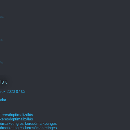
és...
és...
és...
lak
erek 2020 07 03
olat
 keresőoptimalizálás
 keresőoptimalizálás
őmarketing és keresőmarketinges
őmarketing és keresőmarketinges