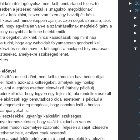
►
20
al készítést igényelsz, nem kell fenntartanod fejlesztői
setben a jelzésed nélkül is „maguktól megoldódnak".
▼
20
dsz kalkulálni, hiszen van fixen egy havidíj és kész.
►
al készítést mindenképpen ajánljuk azon cégek számára, akik
►
lni, hogy egyáltalán van-e a számításaiknak megfelelő igény a
 hogy nagyobbat kellene befektetniük.
►
t a cégeket, akiknek nincs kapacitásuk nap mint nap
►
tos tudni, hogy egy weboldalt folyamatosan gondozni kell.
▼
készítés esetén havi fix költségért a honlapod folyamatosan
esztéseket, amelyekre szükséged lehet.
zítés
 előnyei
észítés mellett dönt, nem kell számolnia havi bérleti díjjal.
ell fizetni azokat a költségeket, amelyek egy honlap
, ami a legtöbb esetben elenyésző (tárhely például).
i kell róla, hogy legyen egy fejlesztő, aki rendelkezésre áll
e akárcsak egy bemutatkozó oldal esetében is például a
ó engedheti meg magának, hogy napokra leáll a honlap.
 kampányokat is.
fejlesztésekkel ugyanígy kalkulálni szükséges.
lőnye természetesen, hogy saját tulajdonban van és
telen módon személyre szabható. Teljesen a saját ízlésedre
tethetsz bele, amilyet csak szeretnél.
an a saját felületedről van szó, amit megfelelő kivitelezés