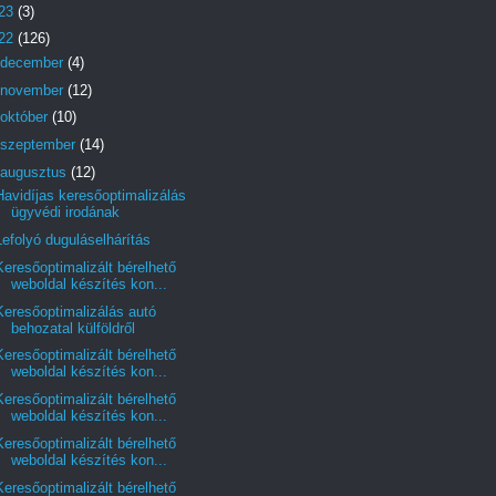
23
(3)
22
(126)
december
(4)
november
(12)
október
(10)
szeptember
(14)
augusztus
(12)
Havidíjas keresőoptimalizálás
ügyvédi irodának
Lefolyó duguláselhárítás
Keresőoptimalizált bérelhető
weboldal készítés kon...
Keresőoptimalizálás autó
behozatal külföldről
Keresőoptimalizált bérelhető
weboldal készítés kon...
Keresőoptimalizált bérelhető
weboldal készítés kon...
Keresőoptimalizált bérelhető
weboldal készítés kon...
Keresőoptimalizált bérelhető