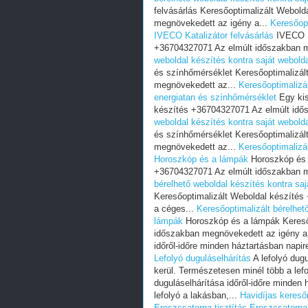
felvásárlás Keresőoptimalizált Webol
megnövekedett az igény a...
Keresőopt
IVECO Katalizátor felvásárlás
IVECO Ka
+36704327071 Az elmúlt időszakban m
weboldal készítés kontra saját webold
és színhőmérséklet Keresőoptimalizál
megnövekedett az...
Keresőoptimalizál
energiatan és színhőmérséklet
Egy kis
készítés +36704327071 Az elmúlt idő
weboldal készítés kontra saját webold
és színhőmérséklet Keresőoptimalizál
megnövekedett az...
Keresőoptimalizál
Horoszkóp és a lámpák
Horoszkóp és 
+36704327071 Az elmúlt időszakban m
bérelhető weboldal készítés kontra sa
Keresőoptimalizált Weboldal készíté
a céges...
Keresőoptimalizált bérelhet
lámpák
Horoszkóp és a lámpák Kereső
időszakban megnövekedett az igény a
időről-időre minden háztartásban napir
Lefolyó duguláselhárítás
A lefolyó dugu
kerül. Természetesen minél több a lefo
duguláselhárítása időről-időre minden
lefolyó a lakásban,...
Havidíjas keres
Ereszcsatorna tisztítás
Ereszcsatorna 