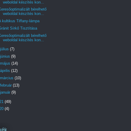
weboldal készítés kon...
Keresőoptimalizált bérelhető
weboldal készítés kon...
A kultikus Tiffany-lámpa
Gránit Sírkő Tisztítása
Keresőoptimalizált bérelhető
weboldal készítés kon...
július
(7)
június
(9)
május
(14)
április
(12)
március
(10)
február
(13)
január
(9)
21
(49)
20
(4)
kék