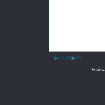
Újabb bejegyzés
Feliratko