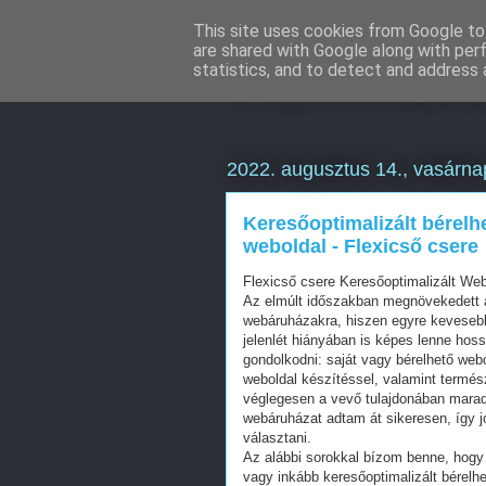
This site uses cookies from Google to 
are shared with Google along with per
Online Mark
statistics, and to detect and address 
2022. augusztus 14., vasárna
Keresőoptimalizált bérelh
weboldal - Flexicső csere
Flexicső csere Keresőoptimalizált We
Az elmúlt időszakban megnövekedett a
webáruházakra, hiszen egyre kevesebb 
jelenlét hiányában is képes lenne hos
gondolkodni: saját vagy bérelhető web
weboldal készítéssel, valamint termés
véglegesen a vevő tulajdonában mara
webáruházat adtam át sikeresen, így j
választani.
Az alábbi sorokkal bízom benne, hogy 
vagy inkább keresőoptimalizált bérelhe