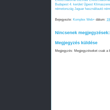
Budapest 4. kerület Újpest
Klímaszere
németország
Jaguar használtautó né
Bejegyezte:
Komplex Web+
dátum:
19
Nincsenek megjegyzések:
Megjegyzés küldése
Megjegyzés: Megjegyzéseket csak a blo