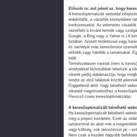
Először is: mit jelent az, hogy kere
A keresőoptimalizált weboldal kifejez
érdeklődők, a vásárlók könnyebben ráta
konkurenseket. Az internetes vásárlók
nézelődni a kívánt termék vagy szolgál
Google, a Bing vagy a Yahoo is.) A ker
listában: fizetett hirdetéssel vagy k
és semelyik más keresőmotor üzemeltet
előrébb vagy hátrébb a tartalmakat. Eg
talál.
Természetesen vannak (nem is kevés) 
amelyekkel biztosabbak lehetünk a s
sikerét pedig alátámasztja, hogy megb
rendre az első találatok között jelenn
Függetlenül attól, hogy bérelhető webo
sikereid megnöveléséhez a keresőoptim
Flexicső csere keresőoptimalizálás
A keresőoptimalizált bérelhető webo
Ha keresőoptimalizált bérelhető webold
meg a project kezdetén. Ezek az oldal
tartalommal és akár már a megrendelés
nagy költség, sok tervezéssel jár – ez
Nem csak a kezdeti nagyobb befekteté