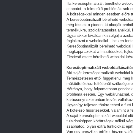
Ha keresőoptimalizált bérelhető webold
csapatot, a felmerülő problémák sok e
A költségekkel minden esetben előre tu
A keresőoptimalizált bérelhető webold
még frissek a piacon, ki akarják próbá
termékükre, szolgáltatásukra anélkül,
Ugyanakkor kiválóan kiszolgálja azoka
foglalkozni a weboldallal – hiszen fon
Keresőoptimalizált bérelhető weboldal 
megkapja azokat a frissítéseket, fejl
Flexicső csere bérelhető weboldal kés
Keresőoptimalizált weboldalkészítés
Aki saját keresőoptimalizált weboldal k
Természetesen ettől függetlenül meg k
működtetéshez feltétlenül szükségesek
Hátránya, hogy folyamatosan gondoskodn
probléma esetén. Egy webáruháznál, d
karácsonyi szezonban kevés vállalkoz
Ugyanígy teljesen tönkre teheti a futó
A kötelező frissítésekkel, valamint a 
A saját keresőoptimalizált weboldal e
tulajdonképpen kötöttségek nélkül vég
szabhatod, olyan extra funkciókat épít
Van egy presztízs értéke, hiszen valób