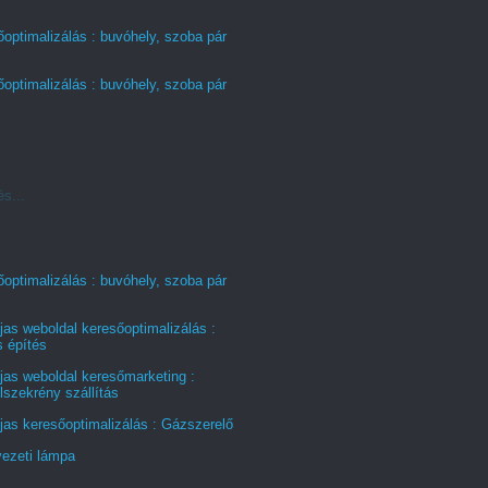
optimalizálás : buvóhely, szoba pár
optimalizálás : buvóhely, szoba pár
és...
optimalizálás : buvóhely, szoba pár
jas weboldal keresőoptimalizálás :
s építés
jas weboldal keresőmarketing :
szekrény szállítás
jas keresőoptimalizálás : Gázszerelő
ezeti lámpa