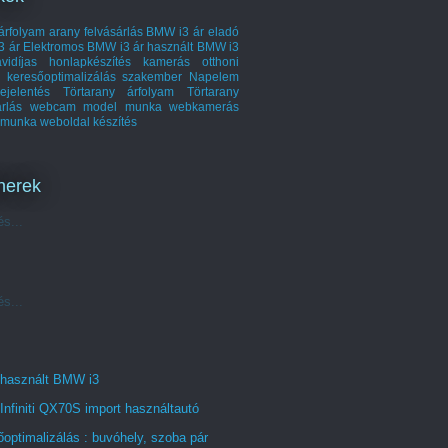
árfolyam
arany felvásárlás
BMW i3 ár
eladó
3 ár
Elektromos BMW i3 ár
használt BMW i3
vidíjas honlapkészítés
kamerás otthoni
keresőoptimalizálás szakember
Napelem
ejelentés
Törtarany árfolyam
Törtarany
árlás
webcam model munka
webkamerás
 munka
weboldal készítés
nerek
és...
és...
 használt BMW i3
Infiniti QX70S import használtautó
optimalizálás : buvóhely, szoba pár