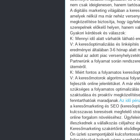
nem csak ideiglenesen, hanem tartósan 
A digitális marketing világában a kere
amelyek nélkül ma már nehéz verseny
megközelítése biztosítja, hogy ügyfele
szerepelnek előkelő helyen, hanem val
Gyakori kérdések és válaszok:
K: Mennyi idő alatt várhatók látható e
V: A keresőoptimalizálás és linképíté
eredményei általában 3-6 hónap alatt
például az adott piac versenyhelyzetétől
Partnerünk a folyamat során rendszere
üteméről.
K: Miért fontos a folyamatos keresőopt
V: A keresőmotorok algoritmusai foly
fejlesztik online jelenlétüket. A már e
szükséges a folyamatos optimalizálás
szaktudása és proaktív megközelítése 
fenntarthatóak maradjanak.
Az idő pénz
a keresőmarketing és SEO (keresőoptim
kulcsszavas keresések megfelelő strat
online forgalom növeléséhez. Ügyfele
illeszkednek a vállalkozás céljaihoz é
Keresőmarketing szakértőink elsődleg
Ön üzleti szempontjából kulcsfontossá
fejlesztéseket hajtunk végre a webolda