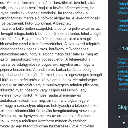
z. Az okos funkciókkal ellátott készülékek távolról, akár
Kompl
tők, így akkor is beállíthatjuk a kívánt hőmérsékletet, ha
Kereső
Webol
egyes modellek képesek érzékelni, ha tartózkodnak a
rtzónánknak megfelelő hőfokot állítják be. A levegőminőség
Kompl
 be partnerünk hűtő-fűtő klímái. A beépített
Keres
tunk a kellemetlen szagoktól, a portól, a pollenektől és az
Webár
b levegőt lélegezhetünk be, ami különösen fontos lehet a légúti
ások számára. Egyes készülékek képesek akár a levegő
ább növelve ezzel a komfortérzetünket. A szakszerű telepítés
Link
límaberendezések hosszú távú, hatékony működéséhez.
doskodnak arról, hogy a legjobb megoldást találják meg az
kezdő
ázról, társasházról vagy irodaépületről. A felméréstől a
Webka
zmussal és odafigyeléssel végeznek, ügyelve arra, hogy a
kamer
járjon a beszerelés. A rendszeres karbantartással pedig
webold
kig hibátlanul működjön, és mindig tiszta, egészséges levegőt
Törtar
Elekt
tő-fűtő klíma befektetés a kényelembe és az életminőségbe.
Havid
zhetjük az otthonlét vagy a munkavégzés minden pillanatát,
felvás
kkasztó nyári hőségről vagy csípős téli fagyról, egy
letes hőkomfortot. Mindez ráadásul energia- és
ttudatosan valósítható meg, ami a mai világban egyre
k, hogy a szeszélyes időjárás befolyásolja a közérzetünket!
Blog
 kellemes hőmérséklet és ideális levegőminőség vesz majd
. Válasszunk az igényeinknek és az otthonunk stílusának
▼
20
ztaljuk meg a tökéletes komfortot minden évszakban!
▼
ökkel jár egy hűtő-fűtő klíma beszerzése? V: A hűtő-fűtő