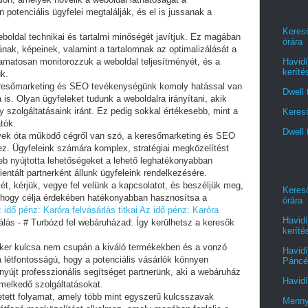
potenciális ügyfelei megtalálják, és el is jussanak a
Kereső
oldal technikai és tartalmi minőségét javítjuk. Ez magában
órára
jának, képeinek, valamint a tartalomnak az optimalizálását a
Havidí
amatosan monitorozzuk a weboldal teljesítményét, és a
keríté
k.
keresőmarketing és SEO tevékenységünk komoly hatással van
Dwell 
 is. Olyan ügyfeleket tudunk a weboldalra irányítani, akik
 szolgáltatásaink iránt. Ez pedig sokkal értékesebb, mint a
Kereső
atók.
Dwell 
évek óta működő cégről van szó, a keresőmarketing és SEO
ez. Ügyfeleink számára komplex, stratégiai megközelítést
eb nyújtotta lehetőségeket a lehető leghatékonyabban
entált partnerként állunk ügyfeleink rendelkezésére.
ét, kérjük, vegye fel velünk a kapcsolatot, és beszéljük meg,
Kereső
 hogy célja érdekében hatékonyabban hasznosítsa a
órára
 idő pénz: Karóra felvásárlás titkai
Az idő pénz: Karóra
Havidí
lás - # Turbózd fel webáruházad: Így kerülhetsz a keresők
keríté
iker kulcsa nem csupán a kiváló termékekben és a vonzó
Havidí
 létfontosságú, hogy a potenciális vásárlók könnyen
Páncél
nyújt professzionális segítséget partnerünk, aki a webáruház
Havidí
emelkedő szolgáltatásokat.
szetett folyamat, amely több mint egyszerű kulcsszavak
Menny