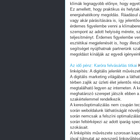
klímák legnagyobb előnye, hogy egyetle
Ez amellett, hogy praktikus és helyta
energiahatékony megoldás. Ráadásul a
vagy akár párásítására is, így jelentő
érdemes figyelembe venni a klímabere
szempont az adott helyiség mérete, sz
teljesítményt. Érdemes figyelembe ven
esztétikai megjelenését is, hogy illes
segítséget nyújthatnak partnerünk sza
megoldást kínálják az egyedi igényei
Az idő pénz: Karóra felvásárlás titkai
K
linképítés: A digitális jelenlét művész
A digitális marketing világában a látha
térben zajlik az üzleti élet jelentős r
megtalálható legyen az interneten. A k
meghatározó szerepet játszik ebben a
szakértelemmel rendelkezik.
A keresőoptimalizálás nem csupán tech
során weboldalunk láthatóságát növeljü
során nemcsak a felszíni optimalizál
során feltérképezi az adott iparág spe
szokásait.
A linképítés művészete szorosan kapc
jóval túlmutat az egyszerű linkgyűjtés