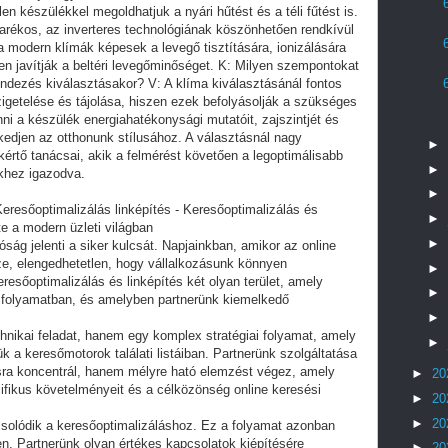
n készülékkel megoldhatjuk a nyári hűtést és a téli fűtést is.
karékos, az inverteres technológiának köszönhetően rendkívül
 modern klímák képesek a levegő tisztítására, ionizálására
sen javítják a beltéri levegőminőséget. K: Milyen szempontokat
ndezés kiválasztásakor? V: A klíma kiválasztásánál fontos
igetelése és tájolása, hiszen ezek befolyásolják a szükséges
ni a készülék energiahatékonysági mutatóit, zajszintjét és
zkedjen az otthonunk stílusához. A választásnál nagy
►
kértő tanácsai, akik a felmérést követően a legoptimálisabb
►
nkhez igazodva.
►
eresőoptimalizálás linképítés - Keresőoptimalizálás és
►
ete a modern üzleti világban
►
tóság jelenti a siker kulcsát. Napjainkban, amikor az online
észe, elengedhetetlen, hogy vállalkozásunk könnyen
►
eresőoptimalizálás és linképítés két olyan terület, amely
►
 folyamatban, és amelyben partnerünk kiemelkedő
►
nikai feladat, hanem egy komplex stratégiai folyamat, amely
►
k a keresőmotorok találati listáiban. Partnerünk szolgáltatása
ásra koncentrál, hanem mélyre ható elemzést végez, amely
►
20
cifikus követelményeit és a célközönség online keresési
►
20
►
20
solódik a keresőoptimalizáláshoz. Ez a folyamat azonban
en. Partnerünk olyan értékes kapcsolatok kiépítésére
►
20