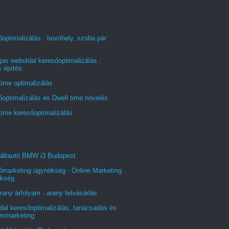
optimalizálás : buvóhely, szoba pár
jas weboldal keresőoptimalizálás :
s építés
time optimalizálás
optimalizálás és Dwell time növelés
time keresőoptimalizálás
áltautó BMW i3 Budapest
őmarketing ügynökség - Online Marketing
kség
rany árfolyam - arany felvásárlás
al keresőoptimalizálás, tanácsadás és
ommarketing