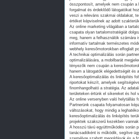
összpontosít, amelyek nem csupán a 
forgalmat és érdeklődő látogatókat hoz
veszi a releváns szakmai oldalakat, te
értéket képviselnek az adott szakterül
Az online marketing világában a tarta
csapata olyan tartalomstratégiát dolg
meg, hanem a felhasználók számára is
informatív tartalmak természetes módo
webhely keresőmotorokban elfoglalt poz
A technikai optimalizálás során partn
optimalizálására, a mobilbarát megjel
tényezők nem csupán a keresőmotorok 
hanem a látogatók elégedettségét és az
A keresőoptimalizálás és linképítés f
riportokat készít, amelyek segítségév
finomhangolható a stratégia. Az adata
területeken értünk el sikereket és hol
Az online versenyben való helytállás 
Partnerünk csapata folyamatosan képzi
változásokat, hogy mindig a leghatéko
keresőoptimalizálás és linképítés terü
projektek szakszerű kezekben vannak
A hosszú távú együttműködés során pa
tanácsadóként is működik, segítve ügyf
személyre szabott megoldások és a fo