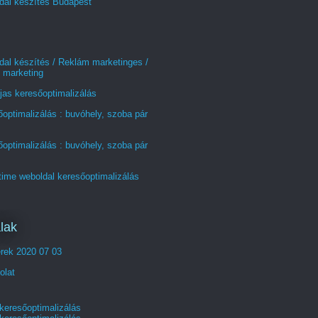
dal készítés Budapest
al készítés / Reklám marketinges /
 marketing
jas keresőoptimalizálás
optimalizálás : buvóhely, szoba pár
optimalizálás : buvóhely, szoba pár
time weboldal keresőoptimalizálás
lak
erek 2020 07 03
olat
 keresőoptimalizálás