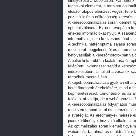
elhelyezése a weboldalon. Partnerünk
technikai elemzést, a tartalom optimal
először alapos elemzést végez, feltér
pozícióját és a célközönség keresési 
A keresőoptimalizálás során kiemelt fi
optimalizálására. Ez nem csupán a k
értékes információkat nyújt. A szakér
informatívak, de a konverziós rátát is j
A technikai háttér optimalizálása sorá
mobilbarát megjelenésről és a keresőba
befolyásolják a keresőmotorokban való
A belső linkstruktúra kialakítása és o
felépített linkrendszer segíti a kere
indexelésében. Emellett a vásárlók sz
termékek megtalálása.
A képek optimalizálása gyakran elhanya
keresőmotorok értékelésére, mind a f
képméretezésről, tömörítésről és az a
találatokat javítja, de a webáruház bet
A keresőoptimalizálás folyamatos mun
rendszeres riportokkal és elemzésekke
a stratégiát. Az eredmények mérése és
piaci körülményekhez való alkalmazko
Az optimalizálás során kiemelt figyelm
webáruház tartalmát és struktúráját úgy