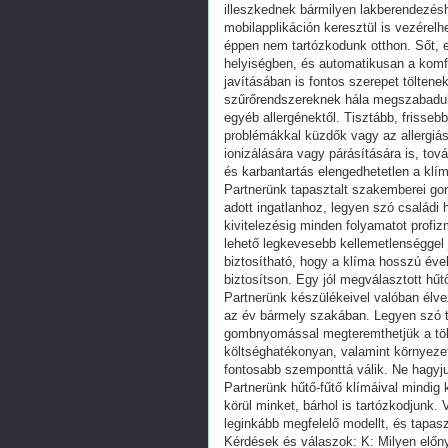
illeszkednek bármilyen lakberendezéshe
mobilapplikáción keresztül is vezérelhe
éppen nem tartózkodunk otthon. Sőt, 
helyiségben, és automatikusan a komfo
javításában is fontos szerepet töltenek
szűrőrendszereknek hála megszabadulha
egyéb allergénektől. Tisztább, frisseb
problémákkal küzdők vagy az allergi
ionizálására vagy párásítására is, tov
és karbantartás elengedhetetlen a k
Partnerünk tapasztalt szakemberei gon
adott ingatlanhoz, legyen szó családi h
kivitelezésig minden folyamatot profi
lehető legkevesebb kellemetlenséggel 
biztosítható, hogy a klíma hosszú éve
biztosítson. Egy jól megválasztott hű
Partnerünk készülékeivel valóban élve
az év bármely szakában. Legyen szó ti
gombnyomással megteremthetjük a töké
költséghatékonyan, valamint környeze
fontosabb szemponttá válik. Ne hagyju
Partnerünk hűtő-fűtő klímáival mindig
körül minket, bárhol is tartózkodjunk
leginkább megfelelő modellt, és tapas
Kérdések és válaszok: K: Milyen előny