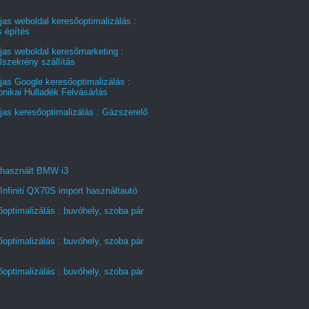
jas weboldal keresőoptimalizálás :
s építés
jas weboldal keresőmarketing :
szekrény szállítás
jas Google keresőoptimalizálás :
onikai Hulladék Felvásárlás
jas keresőoptimalizálás : Gázszerelő
 használt BMW i3
Infiniti QX70S import használtautó
optimalizálás : buvóhely, szoba pár
optimalizálás : buvóhely, szoba pár
optimalizálás : buvóhely, szoba pár