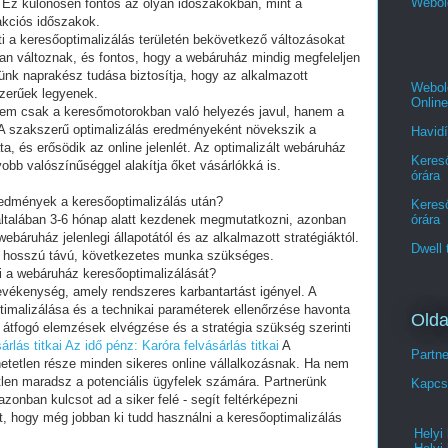
Webol
Ez különösen fontos az olyan időszakokban, mint a
akciós időszakok.
i a keresőoptimalizálás területén bekövetkező változásokat
ran változnak, és fontos, hogy a webáruház mindig megfeleljen
nk naprakész tudása biztosítja, hogy az alkalmazott
Webold
zerűek legyenek.
Online
em csak a keresőmotorokban való helyezés javul, hanem a
. A szakszerű optimalizálás eredményeként növekszik a
Havidí
ta, és erősödik az online jelenlét. Az optimalizált webáruház
Kereső
obb valószínűséggel alakítja őket vásárlókká is.
órára
eredmények a keresőoptimalizálás után?
Kereső
általában 3-6 hónap alatt kezdenek megmutatkozni, azonban
órára
ebáruház jelenlegi állapotától és az alkalmazott stratégiáktól.
Dwell 
z hosszú távú, következetes munka szükséges.
i a webáruház keresőoptimalizálását?
evékenység, amely rendszeres karbantartást igényel. A
ptimalizálása és a technikai paraméterek ellenőrzése havonta
Olda
s átfogó elemzések elvégzése és a stratégia szükség szerinti
árlás titkai
Az idő pénz: Karóra felvásárlás titkai
A
Partn
etetlen része minden sikeres online vállalkozásnak. Ha nem
tlen maradsz a potenciális ügyfelek számára. Partnerünk
Kapcs
onban kulcsot ad a siker felé - segít feltérképezni
, hogy még jobban ki tudd használni a keresőoptimalizálás
Helyi