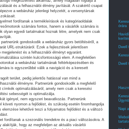
 átfogó megközelítést alkalmaz, amely magában foglalja a
izálását és a felhasználói élmény javítását. A szakértő csapat
képezve a webáruház jelenlegi helyzetét, a versenytársak
szokásait.
gyelmet fordítanak a termékleírások és kategóriaoldalak
Kereső
órára
eresőmotorok számára fontos, hanem a vásárlók számára is
tők olyan egyedi tartalmakat hoznak létre, amelyek nem csak
Havidí
avítják.
keríté
n partnerünk gondoskodik a webáruház gyors betöltéséről, a
Dwell 
rát URL-struktúráról. Ezek a fejlesztések jelentősen
 megjelenést és a felhasználói élményt egyaránt.
Kereső
ptimalizálása szintén kulcsfontosságú elem. A megfelelően
sőmotorokat a webáruház tartalmának feltérképezésében és
Dwell 
ámára is egyszerűbbé válik a navigáció és a keresett
golt terület, pedig jelentős hatással van mind a
elhasználói élményre. Partnerünk gondoskodik a megfelelő
Haszn
lt címkék optimalizálásáról, amely nem csak a keresési
öltési sebességét is optimalizálja.
Keres
kát igényel, nem egyszeri beavatkozás. Partnerünk
Ügynö
l követi nyomon a fejlődést, és szükség esetén finomhangolja
Napi a
 elemzése lehetővé teszi a folyamatos fejlődést és a változó
dást.
Webold
et fordítanak a szezonális trendekre és a piaci változásokra. A
tartal
 alakítják, hogy az megfeleljen az aktuális vásárlói