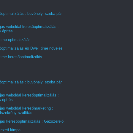
optimalizálás : buvóhely, szoba pár
jas weboldal keresőoptimalizálás :
s építés
time optimalizálás
optimalizálás és Dwell time növelés
time keresőoptimalizálás
optimalizálás : buvóhely, szoba pár
jas weboldal keresőoptimalizálás :
s építés
jas weboldal keresőmarketing :
szekrény szállítás
jas keresőoptimalizálás : Gázszerelő
ezeti lámpa