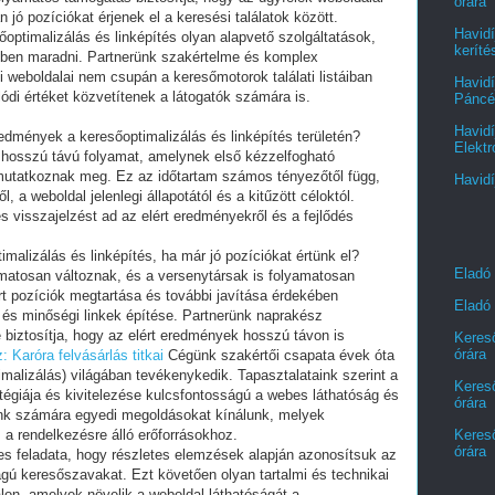
órára
jó pozíciókat érjenek el a keresési találatok között.
Havidí
sőoptimalizálás és linképítés olyan alapvető szolgáltatások,
keríté
ben maradni. Partnerünk szakértelme és komplex
i weboldalai nem csupán a keresőmotorok találati listáiban
Havidí
ódi értéket közvetítenek a látogatók számára is.
Páncél
Havidí
redmények a keresőoptimalizálás és linképítés területén?
Elektr
s hosszú távú folyamat, amelynek első kézzelfogható
 mutatkoznak meg. Ez az időtartam számos tényezőtől függ,
Havidí
, a weboldal jelenlegi állapotától és a kitűzött céloktól.
s visszajelzést ad az elért eredményekről és a fejlődés
imalizálás és linképítés, ha már jó pozíciókat értünk el?
Eladó
amatosan változnak, és a versenytársak is folyamatosan
lért pozíciók megtartása és további javítása érdekében
Eladó 
 és minőségi linkek építése. Partnerünk naprakész
biztosítja, hogy az elért eredmények hosszú távon is
Kereső
órára
: Karóra felvásárlás titkai
Cégünk szakértői csapata évek óta
alizálás) világában tevékenykedik. Tapasztalataink szerint a
Kereső
égiája és kivitelezése kulcsfontosságú a webes láthatóság és
órára
ink számára egyedi megoldásokat kínálunk, melyek
s a rendelkezésre álló erőforrásokhoz.
Kereső
órára
es feladata, hogy részletes elemzések alapján azonosítsuk az
gú keresőszavakat. Ezt követően olyan tartalmi és technikai
lon, amelyek növelik a weboldal láthatóságát a