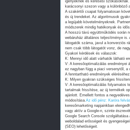
igényeknek és keresési szokásoknak. 
karácsonyi szezon vagy a különböző 
A szakértői csapat folyamatosan követ
és új trendeket. Az algoritmusok gyak
a legújabb követelményeknek. Partnerü
módszerek mindig hatékonyak és idős
A hosszú távú együttműködés során n
webáruház általános teljesítménye is
látogatók száma, javul a konverziós rá
nem csak több látogatót vonz, de nagy
Gyakori kérdések és válaszok:
K: Mennyi idő alatt várhatók látható 
V: A keresőoptimalizálás eredményei 
ez nagyban függ a piaci versenytől, a w
A fenntartható eredmények eléréséhe
K: Milyen gyakran szükséges frissíten
V: A keresőoptimalizálás folyamatos t
tartalmak frissítése, az új termékek o
ajánlott. Emellett fontos a negyedéve
módosítása.
Az idő pénz: Karóra felvás
keresőmarketing napjainkban elengedh
vagy aktív a Google-n, szinte észrevé
Google Search Console szolgáltatása az
weboldalad erősségeit és gyengeségeit
(SEO) lehetőségeit.