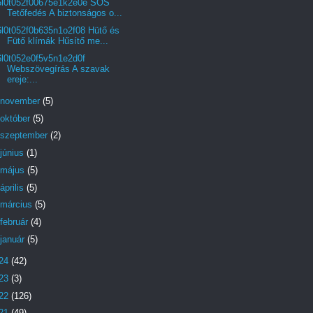
6l0t052f00675e1k2e0e SOS
Tetőfedés A biztonságos o...
6l0t052f0b635n1o2f08 Hütő és
Fütő klímák Hűsítő me...
6l0t052e0f5v5n1e2d0f
Webszövegírás A szavak
ereje:...
november
(5)
október
(5)
szeptember
(2)
június
(1)
május
(5)
április
(5)
március
(5)
február
(4)
január
(5)
24
(42)
23
(3)
22
(126)
21
(49)