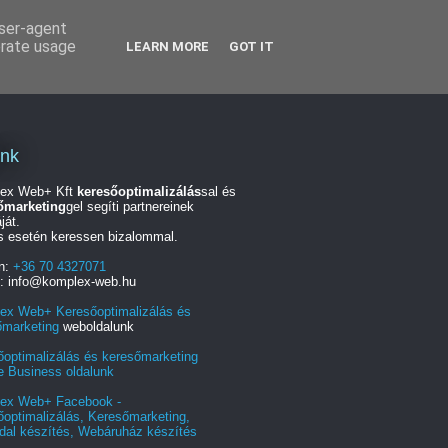
user-agent
erate usage
LEARN MORE
GOT IT
unk
ex Web+ Kft
keresőoptimalizálás
sal és
őmarketing
gel segíti partnereinek
ját.
s esetén keressen bizalommal.
on:
+36 70 4327071
l: info@komplex-web.hu
ex Web+ Keresőoptimalizálás és
őmarketing
weboldalunk
őoptimalizálás és keresőmarketing
e Business oldalunk
ex Web+ Facebook -
optimalizálás, Keresőmarketing,
dal készítés, Webáruház készítés