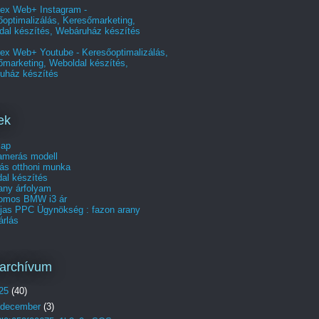
ex Web+ Instagram -
optimalizálás, Keresőmarketing,
dal készítés, Webáruház készítés
ex Web+ Youtube - Keresőoptimalizálás,
őmarketing, Weboldal készítés,
uház készítés
ek
lap
merás modell
ás otthoni munka
al készítés
any árfolyam
romos BMW i3 ár
íjas PPC Ügynökség : fazon arany
árlás
archívum
25
(40)
december
(3)