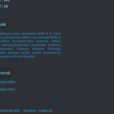
20
(4)
kék
árfolyam
arany felvásárlás
BMW i3 ár
eladó
3 ár
Elektromos BMW i3 ár
használt BMW i3
vidíjas honlapkészítés
kamerás otthoni
keresőoptimalizálás szakember
Napelem
ejelentés
Törtarany árfolyam
Törtarany
árlás
webcam model munka
webkamerás
 munka
weboldal készítés
nerek
gtisztitás
gtisztitás
optimalizálás : buvóhely, szoba pár