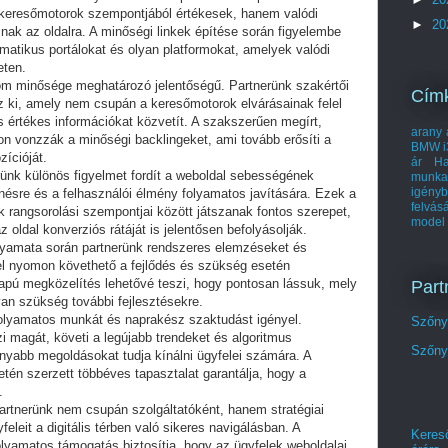
keresőmotorok szempontjából értékesek, hanem valódi
►
20
nak az oldalra. A minőségi linkek építése során figyelembe
matikus portálokat és olyan platformokat, amelyek valódi
eten.
lom minősége meghatározó jelentőségű. Partnerünk szakértői
Cím
oz ki, amely nem csupán a keresőmotorok elvárásainak felel
 értékes információkat közvetít. A szakszerűen megírt,
arany 
n vonzzák a minőségi backlingeket, ami tovább erősíti a
BMW i
ícióját.
ár
Ha
erünk különös figyelmet fordít a weboldal sebességének
munka
igényb
enésre és a felhasználói élmény folyamatos javítására. Ezek a
felvás
rangsorolási szempontjai között játszanak fontos szerepet,
model
 oldal konverziós rátáját is jelentősen befolyásolják.
olyamata során partnerünk rendszeres elemzéseket és
el nyomon követhető a fejlődés és szükség esetén
lapú megközelítés lehetővé teszi, hogy pontosan lássuk, mely
Part
 van szükség további fejlesztésekre.
folyamatos munkát és naprakész szaktudást igényel.
Szőnye
 magát, követi a legújabb trendeket és algoritmus
Szőnye
nyabb megoldásokat tudja kínálni ügyfelei számára. A
letén szerzett többéves tapasztalat garantálja, hogy a
.
rtnerünk nem csupán szolgáltatóként, hanem stratégiai
eleit a digitális térben való sikeres navigálásban. A
Kereső
lyamatos támogatás biztosítja, hogy az ügyfelek weboldalai