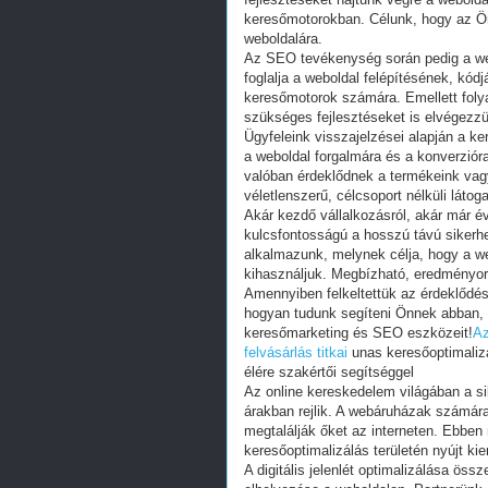
keresőmotorokban. Célunk, hogy az Ön 
weboldalára.
Az SEO tevékenység során pedig a web
foglalja a weboldal felépítésének, kód
keresőmotorok számára. Emellett foly
szükséges fejlesztéseket is elvégezzü
Ügyfeleink visszajelzései alapján a 
a weboldal forgalmára és a konverzióra
valóban érdeklődnek a termékeink vagy
véletlenszerű, célcsoport nélküli látog
Akár kezdő vállalkozásról, akár már 
kulcsfontosságú a hosszú távú sikerh
alkalmazunk, melynek célja, hogy a w
kihasználjuk. Megbízható, eredményori
Amennyiben felkeltettük az érdeklődés
hogyan tudunk segíteni Önnek abban,
keresőmarketing és SEO eszközeit!
Az
felvásárlás titkai
unas keresőoptimalizá
élére szakértői segítséggel
Az online kereskedelem világában a s
árakban rejlik. A webáruházak számára
megtalálják őket az interneten. Ebben 
keresőoptimalizálás területén nyújt ki
A digitális jelenlét optimalizálása ös